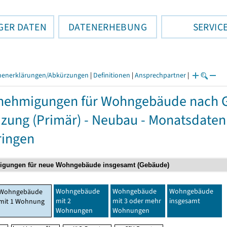
GER DATEN
DATENERHEBUNG
SERVIC
henerklärungen/Abkürzungen
|
Definitionen
|
Ansprechpartner
|
ehmigungen für Wohngebäude nach G
izung (Primär) - Neubau - Monatsdaten
ringen
Wohngebäude
Wohngebäude
Wohngebäude
Wohngebäude
mit 2
mit 3 oder mehr
insgesamt
mit 1 Wohnung
Wohnungen
Wohnungen