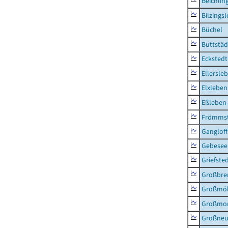
Beichlin
Bilzings
Büchel
Buttstäd
Eckstedt
Ellersle
Elxleben
Eßleben
Frömms
Ganglof
Gebesee,
Griefste
Großbr
Großmö
Großmo
Großne