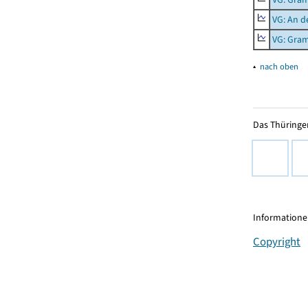
VG: An d
VG: Gra
▴
nach oben
Das Thüringer
Informationen
Copyright