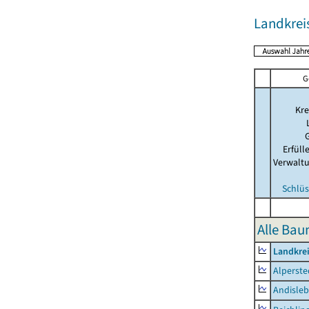
Landkre
G
Kre
Erfül
Verwalt
Schlüs
Alle Ba
Landkre
Alperste
Andisle