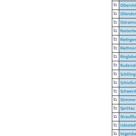
Olbersl
Ollendor
Ostramo
Rastenbe
Riethge
Riethno
Ringleb
Rudersd
Schillin
Schloßv
Schwers
Sömmerd
Sprötau
Straußfu
Udested
Vogelsb