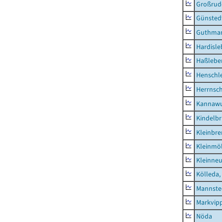
Großrud
Günsted
Guthma
Hardisl
Haßlebe
Henschl
Herrnsc
Kannawu
Kindelbr
Kleinbr
Kleinmö
Kleinne
Kölleda,
Mannste
Markvip
Nöda