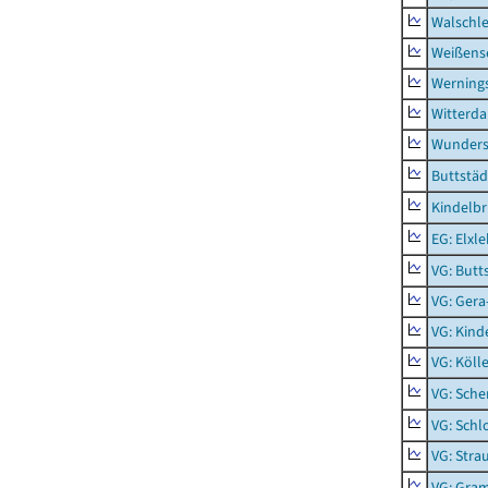
Walschl
Weißense
Werning
Witterda
Wunders
Buttstäd
Kindelb
EG: Elxl
VG: Butt
VG: Gera
VG: Kind
VG: Köll
VG: Sche
VG: Schl
VG: Stra
VG: Gra