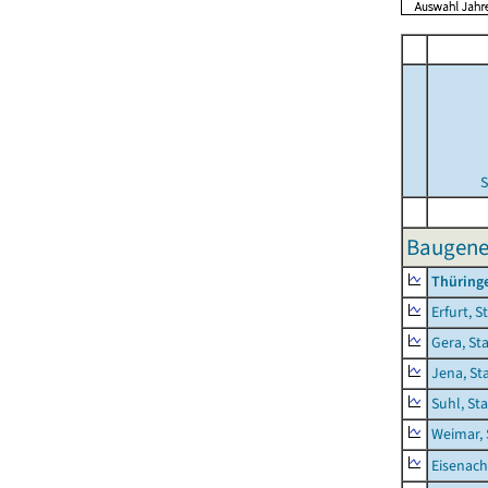
S
Baugene
Thüring
Erfurt, S
Gera, St
Jena, St
Suhl, St
Weimar, 
Eisenach