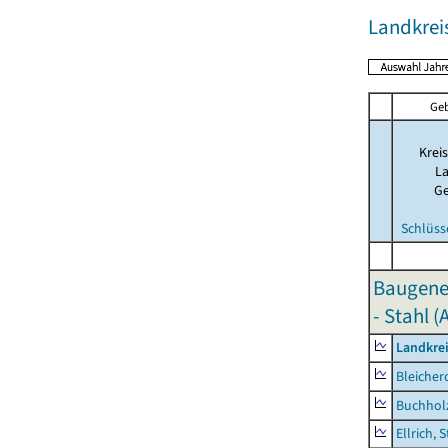
Landkrei
Geb
Kreis
La
G
Schlüss
Baugene
- Stahl (
Landkre
Bleicher
Buchhol
Ellrich, 