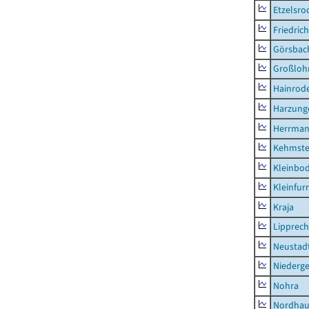
Etzelsro
Friedric
Görsbac
Großloh
Hainrode
Harzung
Herrman
Kehmste
Kleinbo
Kleinfur
Kraja
Lipprec
Neustad
Niederg
Nohra
Nordhau