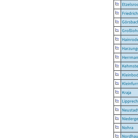
Etzelsro
Friedric
Görsbac
Großloh
Hainrode
Harzung
Herrman
Kehmste
Kleinbo
Kleinfur
Kraja
Lipprec
Neustad
Niederg
Nohra
Nordhau