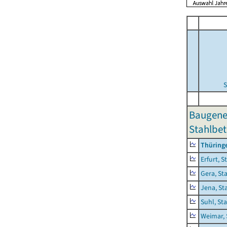
S
Baugene
Stahlbet
Thüring
Erfurt, S
Gera, St
Jena, St
Suhl, St
Weimar, 