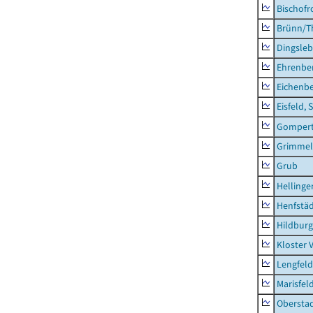
Bischofr
Brünn/T
Dingsle
Ehrenbe
Eichenb
Eisfeld, 
Gompert
Grimmel
Grub
Hellinge
Henfstä
Hildburg
Kloster 
Lengfeld
Marisfel
Obersta