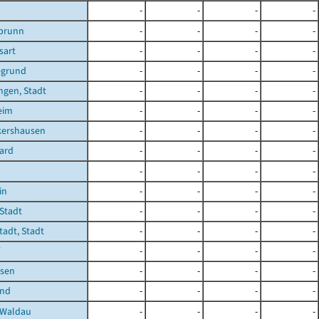
-
-
-
-
brunn
-
-
-
-
sart
-
-
-
-
egrund
-
-
-
-
ngen, Stadt
-
-
-
-
eim
-
-
-
-
kershausen
-
-
-
-
ard
-
-
-
-
-
-
-
-
in
-
-
-
-
Stadt
-
-
-
-
adt, Stadt
-
-
-
-
-
-
-
-
sen
-
-
-
-
und
-
-
-
-
-Waldau
-
-
-
-