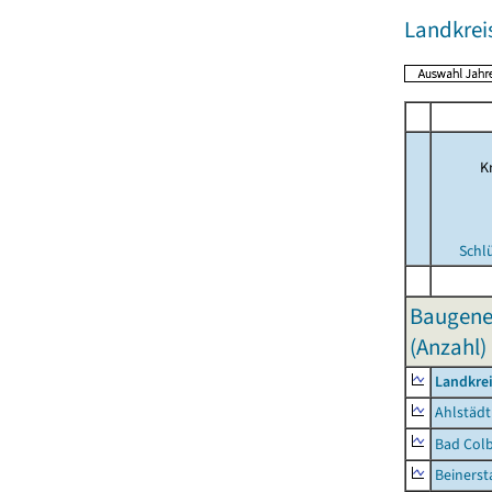
Landkrei
Kr
Schl
Baugene
(Anzahl)
Landkre
Ahlstädt
Bad Colb
Beinerst