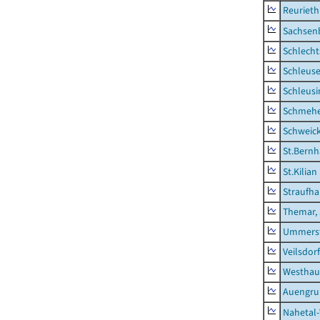
Reurieth
Sachsen
Schlecht
Schleus
Schleusi
Schmeh
Schweic
St.Bernh
St.Kilian
Straufha
Themar, 
Ummerst
Veilsdorf
Westhau
Auengr
Nahetal