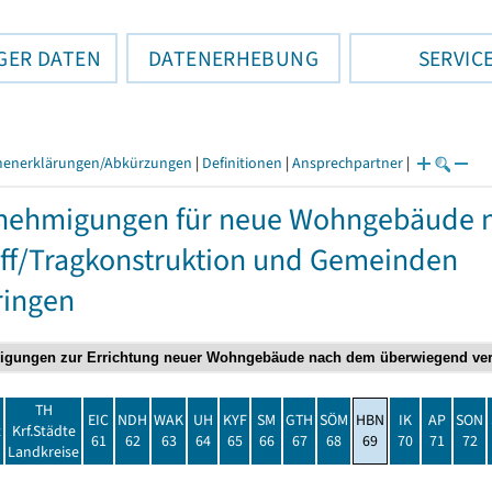
GER DATEN
DATENERHEBUNG
SERVIC
henerklärungen/Abkürzungen
|
Definitionen
|
Ansprechpartner
|
nehmigungen für neue Wohngebäude 
ff/Tragkonstruktion und Gemeinden
ringen
TH
EIC
NDH
WAK
UH
KYF
SM
GTH
SÖM
HBN
IK
AP
SON
t
Krf.Städte
61
62
63
64
65
66
67
68
69
70
71
72
Landkreise