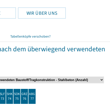
E
WIR ÜBER UNS
Tabellenköpfe verschoben?
nach dem überwiegend verwendeten
SLF
SHK
SOK
GRZ
ABG
73
74
75
76
77