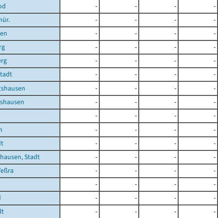
od
-
-
-
-
hür.
-
-
-
-
ben
-
-
-
-
rg
-
-
-
-
erg
-
-
-
-
Stadt
-
-
-
-
shausen
-
-
-
-
shausen
-
-
-
-
-
-
-
-
n
-
-
-
-
dt
-
-
-
-
hausen, Stadt
-
-
-
-
Veßra
-
-
-
-
-
-
-
-
d
-
-
-
-
dt
-
-
-
-