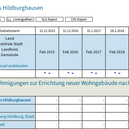
s Hildburghausen
Gebietsstand
31.12.2015
31.12.2016
31.1.2017
28.2.2018
Land
eisfreie Stadt
Landkreis
Feb 2015
Feb 2016
Feb 2017
Feb 2018
Gemeinde
üssel einblenden
hmigungen zur Errichtung neuer Wohngebäude nach
is Hildburghausen
-
-
-
-
-
-
-
-
erg-Heldburg, Stadt
-
-
-
-
adt
-
-
-
-