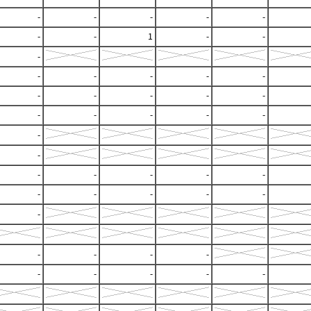
-
-
-
-
-
-
-
1
-
-
-
-
-
-
-
-
-
-
-
-
-
-
-
-
-
-
-
-
-
-
-
-
-
-
-
-
-
-
-
-
-
-
-
-
-
-
-
-