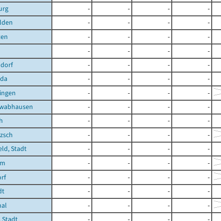
urg
-
-
-
-
lden
-
-
-
-
ten
-
-
-
-
-
-
-
-
dorf
-
-
-
-
oda
-
-
-
-
ingen
-
-
-
-
hwabhausen
-
-
-
-
h
-
-
-
-
zsch
-
-
-
-
eld, Stadt
-
-
-
-
im
-
-
-
-
rf
-
-
-
-
dt
-
-
-
-
hal
-
-
-
-
 Stadt
-
-
-
-