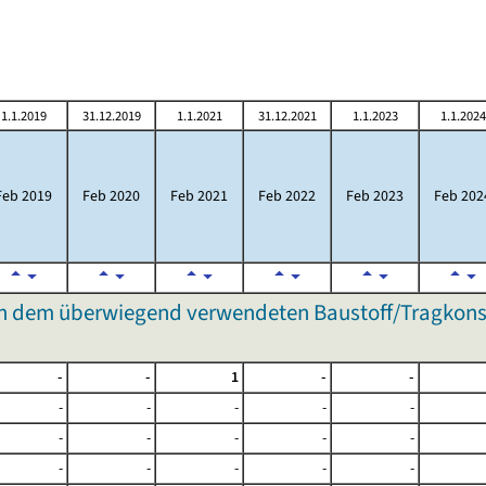
1.1.2019
31.12.2019
1.1.2021
31.12.2021
1.1.2023
1.1.2024
Feb 2019
Feb 2020
Feb 2021
Feb 2022
Feb 2023
Feb 202
 dem überwiegend verwendeten Baustoff/Tragkonst
-
-
1
-
-
-
-
-
-
-
-
-
-
-
-
-
-
-
-
-