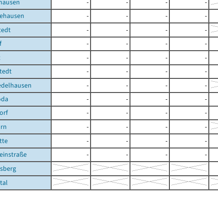
hausen
-
-
-
-
ehausen
-
-
-
-
tedt
-
-
-
-
f
-
-
-
-
t
-
-
-
-
tedt
-
-
-
-
edelhausen
-
-
-
-
oda
-
-
-
-
orf
-
-
-
-
rn
-
-
-
-
tte
-
-
-
-
einstraße
-
-
-
-
rsberg
tal