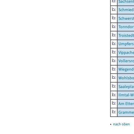
Sachsen
Schmied
Schwers
Tonndor
Troisted
Umpfers
Vippach
Vollersr
Wiegend
Wohlsbo
Saalepla
Ilmtal-W
Am Ette
Gramme
▴
nach oben