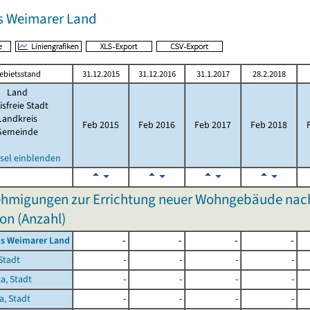
s Weimarer Land
ebietsstand
31.12.2015
31.12.2016
31.1.2017
28.2.2018
Land
isfreie Stadt
Landkreis
Feb 2015
Feb 2016
Feb 2017
Feb 2018
Gemeinde
sel einblenden
hmigungen zur Errichtung neuer Wohngebäude nach
on (Anzahl)
is Weimarer Land
-
-
-
-
Stadt
-
-
-
-
a, Stadt
-
-
-
-
a, Stadt
-
-
-
-