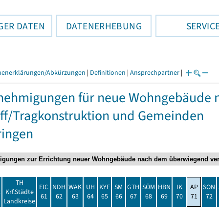
GER DATEN
DATENERHEBUNG
SERVIC
henerklärungen/Abkürzungen
|
Definitionen
|
Ansprechpartner
|
nehmigungen für neue Wohngebäude 
ff/Tragkonstruktion und Gemeinden
ringen
TH
EIC
NDH
WAK
UH
KYF
SM
GTH
SÖM
HBN
IK
AP
SON
t
Krf.Städte
61
62
63
64
65
66
67
68
69
70
71
72
Landkreise