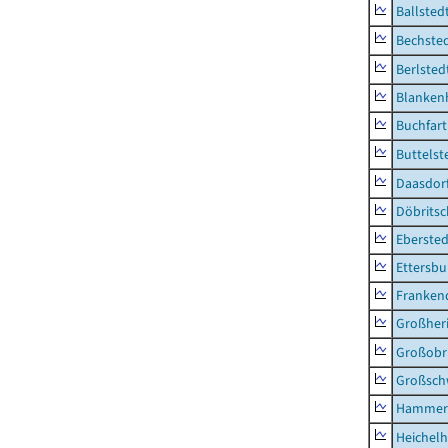
Ballsted
Bechsted
Berlsted
Blankenh
Buchfart
Buttelst
Daasdorf
Döbrits
Ebersted
Ettersbu
Franken
Großher
Großobr
Großsc
Hammer
Heichel