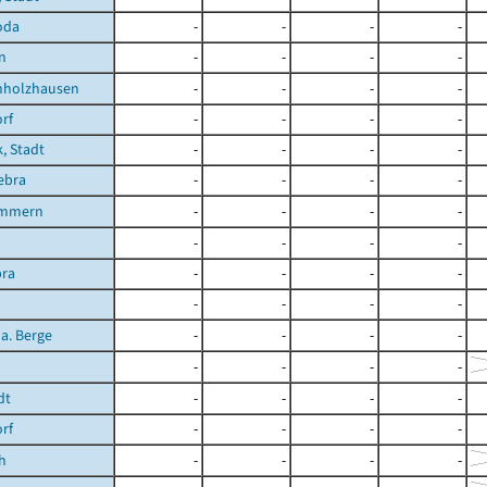
oda
-
-
-
-
n
-
-
-
-
holzhausen
-
-
-
-
rf
-
-
-
-
, Stadt
-
-
-
-
ebra
-
-
-
-
immern
-
-
-
-
-
-
-
-
bra
-
-
-
-
-
-
-
-
 a. Berge
-
-
-
-
-
-
-
-
dt
-
-
-
-
orf
-
-
-
-
h
-
-
-
-