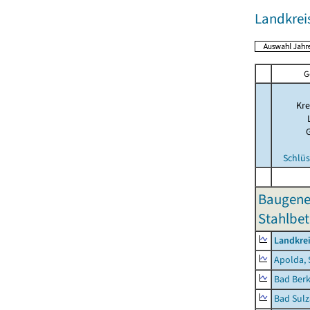
Landkrei
G
Kre
Schlüs
Baugene
Stahlbet
Landkre
Apolda, 
Bad Berk
Bad Sulz