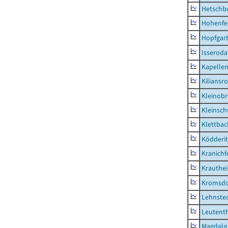
Hetschb
Hohenfe
Hopfgar
Isseroda
Kapellen
Kiliansr
Kleinobr
Kleinsc
Klettbac
Ködderit
Kranichf
Krauthe
Kromsdo
Lehnste
Leutent
Magdala,