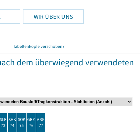
E
WIR ÜBER UNS
Tabellenköpfe verschoben?
nach dem überwiegend verwendeten
SLF
SHK
SOK
GRZ
ABG
73
74
75
76
77