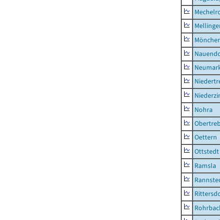
Mechelr
Mellinge
Mönchen
Nauendo
Neumark
Niedertr
Niederz
Nohra
Obertre
Oettern
Ottstedt
Ramsla
Rannste
Rittersd
Rohrbac