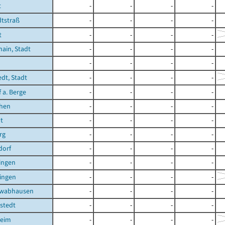
t
-
-
-
-
tstraß
-
-
-
-
t
-
-
-
-
ain, Stadt
-
-
-
-
-
-
-
-
edt, Stadt
-
-
-
-
 a. Berge
-
-
-
-
chen
-
-
-
-
t
-
-
-
-
rg
-
-
-
-
dorf
-
-
-
-
ingen
-
-
-
-
ingen
-
-
-
-
hwabhausen
-
-
-
-
stedt
-
-
-
-
heim
-
-
-
-