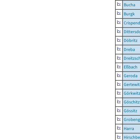
Bucha
Burgk
Crispend
Dittersd
Döbritz
Dreba
Dreitzsc
Eßbach
Geroda
Gertewit
Görkwit
Göschitz
Gössitz
Grobeng
Harra
Hirschbe