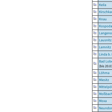
Keila
Kirschka
Knau
Kospod
Langeno
Lausnitz
Lemnitz
Linda b.
Bad Lobe
(bis 20.
Löhma
Miesitz
Mittelpöl
Moßbac
Moxa
Neundorf