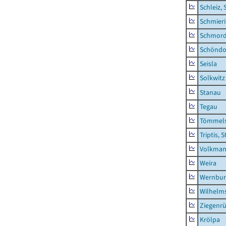
Schleiz, 
Schmieri
Schmor
Schöndo
Seisla
Solkwitz
Stanau
Tegau
Tömmels
Triptis, 
Volkman
Weira
Wernbur
Wilhelm
Ziegenrü
Krölpa