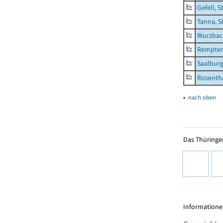
Gefell, S
Tanna, S
Wurzbach
Rempten
Saalburg
Rosenth
▴
nach oben
Das Thüringer
Informationen