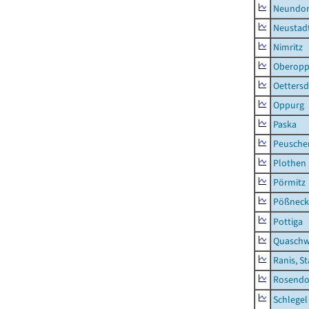
Neundorf
Neustadt
Nimritz
Oberopp
Oettersd
Oppurg
Paska
Peusche
Plothen
Pörmitz
Pößneck,
Pottiga
Quaschw
Ranis, S
Rosendo
Schlegel