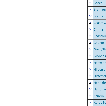
Bocka
Brahme
Braunic
Caaschw
Crimla
Endschü
Gauern
Greiz, St
Großens
Hartman
Hilbersd
Hirschfe
Hohenle
Hundha
Kauern
Korbuß