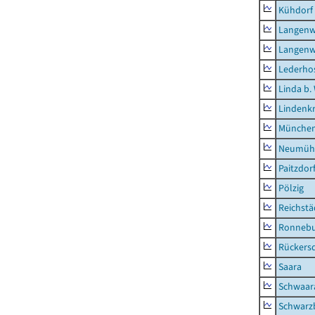
Kühdorf
Langenw
Langenw
Lederho
Linda b.
Lindenk
München
Neumühl
Paitzdor
Pölzig
Reichstä
Ronnebu
Rückers
Saara
Schwaar
Schwarz