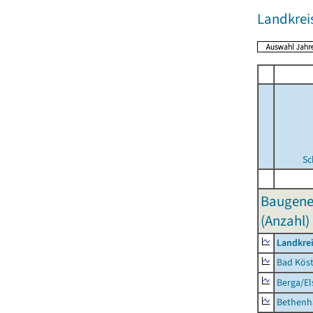
Landkreis
Sc
Baugene
(Anzahl)
Landkrei
Bad Köst
Berga/El
Bethenh