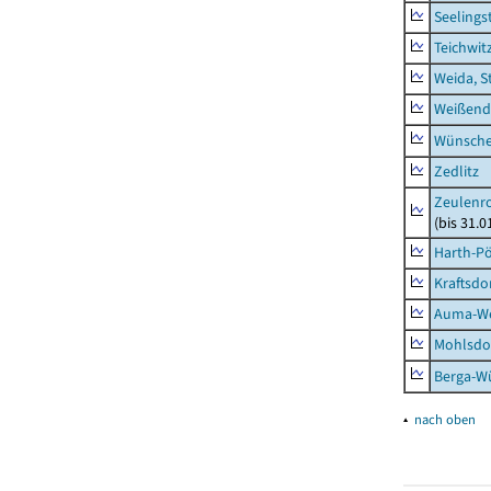
Seelings
Teichwit
Weida, S
Weißend
Wünsche
Zedlitz
Zeulenro
(bis 31.
Harth-Pö
Kraftsdo
Auma-Wei
Mohlsdor
Berga-Wü
▴
nach oben