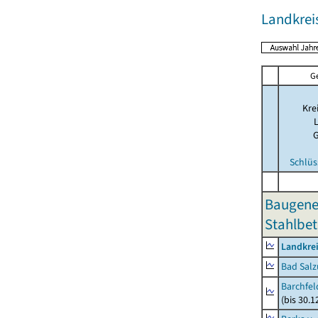
Landkrei
G
Kre
Schlüs
Baugene
Stahlbet
Landkrei
Bad Salz
Barchfe
(bis 30.1