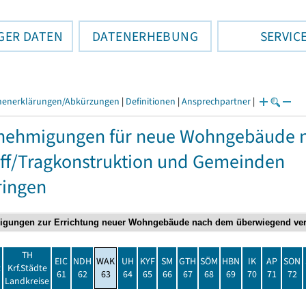
GER DATEN
DATENERHEBUNG
SERVIC
henerklärungen/Abkürzungen
|
Definitionen
|
Ansprechpartner
|
nehmigungen für neue Wohngebäude 
ff/Tragkonstruktion und Gemeinden
ringen
TH
EIC
NDH
WAK
UH
KYF
SM
GTH
SÖM
HBN
IK
AP
SON
t
Krf.Städte
61
62
63
64
65
66
67
68
69
70
71
72
Landkreise