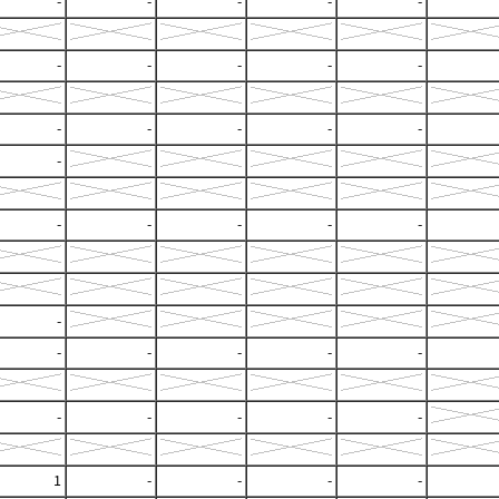
-
-
-
-
-
-
-
-
-
-
-
-
-
-
-
-
-
-
-
-
-
-
-
-
-
-
-
-
-
-
-
-
1
-
-
-
-