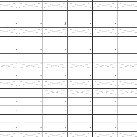
-
-
-
-
-
-
-
1
-
-
-
-
-
-
-
-
-
-
-
-
-
-
-
-
-
-
-
-
-
-
-
-
-
-
-
-
-
-
-
-
-
-
-
-
-
-
-
-
-
-
-
-