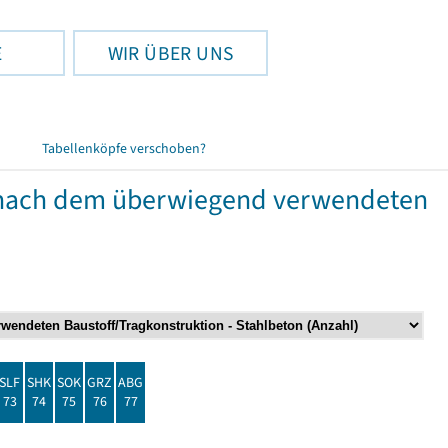
E
WIR ÜBER UNS
Tabellenköpfe verschoben?
nach dem überwiegend verwendeten
SLF
SHK
SOK
GRZ
ABG
73
74
75
76
77