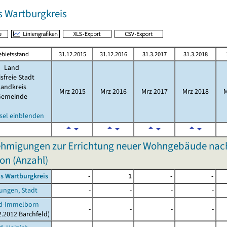
s Wartburgkreis
ebietsstand
31.12.2015
31.12.2016
31.3.2017
31.3.2018
Land
isfreie Stadt
Landkreis
Mrz 2015
Mrz 2016
Mrz 2017
Mrz 2018
M
Gemeinde
sel einblenden
hmigungen zur Errichtung neuer Wohngebäude nach
on (Anzahl)
s Wartburgkreis
-
1
-
-
ungen, Stadt
-
-
-
-
ld-Immelborn
-
-
-
-
2.2012 Barchfeld)