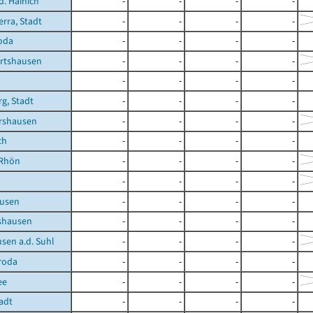
d. Hainich
-
-
-
-
rra, Stadt
-
-
-
-
oda
-
-
-
-
rtshausen
-
-
-
-
-
-
-
-
g, Stadt
-
-
-
-
rshausen
-
-
-
-
ch
-
-
-
-
/Rhön
-
-
-
-
-
-
-
-
usen
-
-
-
-
shausen
-
-
-
-
sen a.d. Suhl
-
-
-
-
roda
-
-
-
-
ee
-
-
-
-
tadt
-
-
-
-