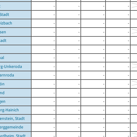
t
-
-
-
-
 Stadt
-
-
-
-
eizbach
-
-
-
-
sen
-
-
-
-
tadt
-
-
-
-
-
-
-
-
hal
-
-
-
-
rg-Unkeroda
-
-
-
-
arnroda
-
-
-
-
hön
-
-
-
-
und
-
-
-
-
gen
-
-
-
-
rg-Hainich
-
-
-
-
enstein, Stadt
-
-
-
-
erggemeinde
-
-
-
-
rdheim, Stadt
-
-
-
-