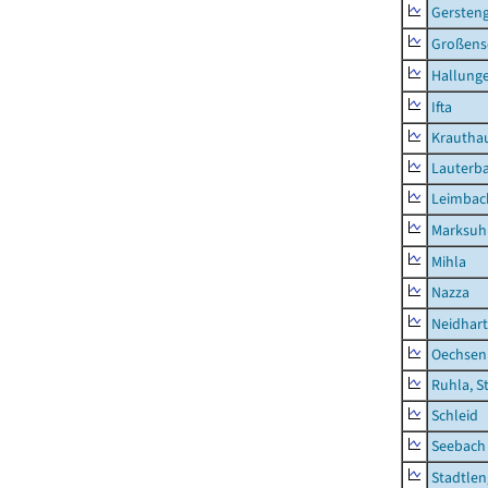
Gersten
Großens
Hallung
Ifta
Krautha
Lauterb
Leimbac
Marksuh
Mihla
Nazza
Neidhar
Oechsen
Ruhla, S
Schleid
Seebach
Stadtlen