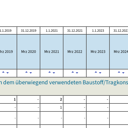
1.1.2019
31.12.2019
1.1.2021
31.12.2021
1.1.2023
31.12.202
rz 2019
Mrz 2020
Mrz 2021
Mrz 2022
Mrz 2023
Mrz 202
 dem überwiegend verwendeten Baustoff/Tragkonst
1
-
2
-
-
-
-
1
-
-
-
-
-
-
-