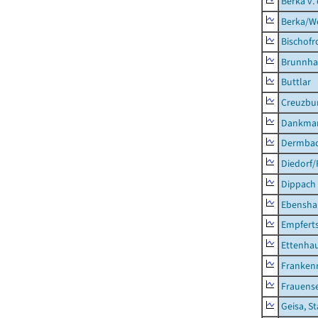
Berka v. 
Berka/We
Bischofr
Brunnha
Buttlar
Creuzbur
Dankma
Dermba
Diedorf
Dippach
Ebensha
Empfert
Ettenhau
Franken
Frauens
Geisa, S