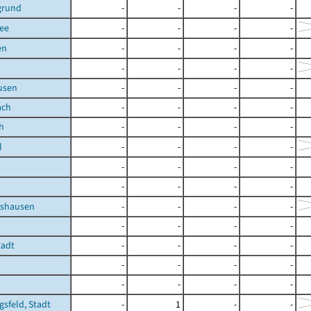
grund
-
-
-
-
ee
-
-
-
-
en
-
-
-
-
-
-
-
-
usen
-
-
-
-
ach
-
-
-
-
h
-
-
-
-
l
-
-
-
-
-
-
-
-
-
-
-
-
tshausen
-
-
-
-
-
-
-
-
tadt
-
-
-
-
-
-
-
-
-
-
-
-
gsfeld, Stadt
-
1
-
-