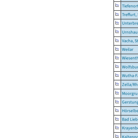
Tiefenor
Treffurt,
Unterbr
Urnshau
Vacha, S
Weilar
Wiesent
Wolfsbu
Wutha-F
Zella/R
Moorgr
Gerstun
Hörselbe
Bad Lieb
Krayenb
Kaltenno