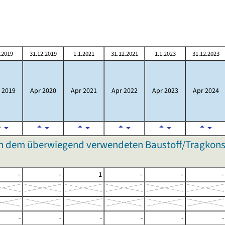
.2019
31.12.2019
1.1.2021
31.12.2021
1.1.2023
31.12.2023
 2019
Apr 2020
Apr 2021
Apr 2022
Apr 2023
Apr 2024
 dem überwiegend verwendeten Baustoff/Tragkonst
-
-
1
-
-
-
-
-
-
-
-
-