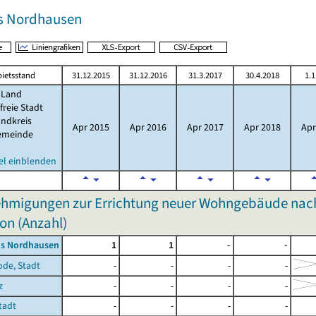
s Nordhausen
ietsstand
31.12.2015
31.12.2016
31.3.2017
30.4.2018
1.1
Land
freie Stadt
ndkreis
Apr 2015
Apr 2016
Apr 2017
Apr 2018
Apr
emeinde
el einblenden
hmigungen zur Errichtung neuer Wohngebäude nach
on (Anzahl)
is Nordhausen
1
1
-
-
ode, Stadt
-
-
-
-
z
-
-
-
-
Stadt
-
-
-
-