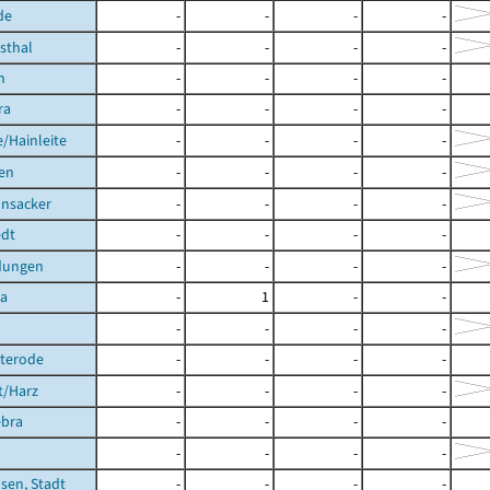
de
-
-
-
-
hsthal
-
-
-
-
h
-
-
-
-
ra
-
-
-
-
/Hainleite
-
-
-
-
en
-
-
-
-
nsacker
-
-
-
-
dt
-
-
-
-
dungen
-
-
-
-
ra
-
1
-
-
-
-
-
-
hterode
-
-
-
-
t/Harz
-
-
-
-
ebra
-
-
-
-
-
-
-
-
sen, Stadt
-
-
-
-