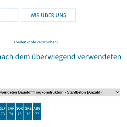
E
WIR ÜBER UNS
Tabellenköpfe verschoben?
nach dem überwiegend verwendeten
SLF
SHK
SOK
GRZ
ABG
73
74
75
76
77