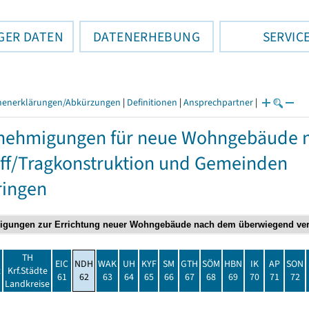
GER DATEN
DATENERHEBUNG
SERVIC
henerklärungen/Abkürzungen
|
Definitionen
|
Ansprechpartner
|
nehmigungen für neue Wohngebäude 
ff/Tragkonstruktion und Gemeinden
ringen
TH
EIC
NDH
WAK
UH
KYF
SM
GTH
SÖM
HBN
IK
AP
SON
t
Krf.Städte
61
62
63
64
65
66
67
68
69
70
71
72
Landkreise