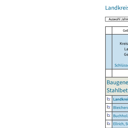
Landkrei
Geb
Kreis
La
G
Schlüss
Baugene
Stahlbet
Landkre
Bleicher
Buchhol
Ellrich, 