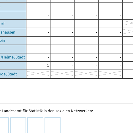
t
-
-
-
-
-
-
-
-
orf
-
-
-
-
shausen
-
-
-
-
ein
-
-
-
-
-
-
-
-
/Helme, Stadt
-
-
-
-
1
-
-
-
ode, Stadt
 Landesamt für Statistik in den sozialen Netzwerken: