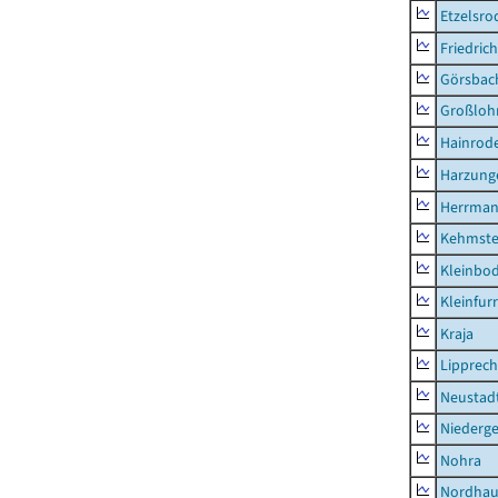
Etzelsro
Friedric
Görsbac
Großloh
Hainrode
Harzung
Herrman
Kehmste
Kleinbo
Kleinfur
Kraja
Lipprec
Neustad
Niederg
Nohra
Nordhau