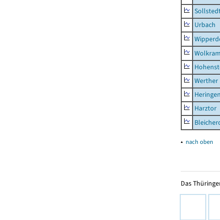
Sollsted
Urbach
Wipperd
Wolkram
Hohenst
Werther
Heringen
Harztor
Bleicher
▴
nach oben
Das Thüringer