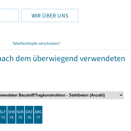
E
WIR ÜBER UNS
Tabellenköpfe verschoben?
nach dem überwiegend verwendeten
SLF
SHK
SOK
GRZ
ABG
73
74
75
76
77