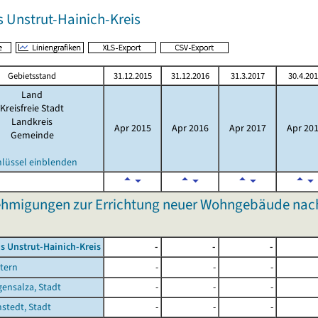
s Unstrut-Hainich-Kreis
Gebietsstand
31.12.2015
31.12.2016
31.3.2017
30.4.20
Land
Kreisfreie Stadt
Landkreis
Apr 2015
Apr 2016
Apr 2017
Apr 20
Gemeinde
hlüssel einblenden
hmigungen zur Errichtung neuer Wohngebäude nach
s Unstrut-Hainich-Kreis
-
-
-
tern
-
-
-
ensalza, Stadt
-
-
-
stedt, Stadt
-
-
-