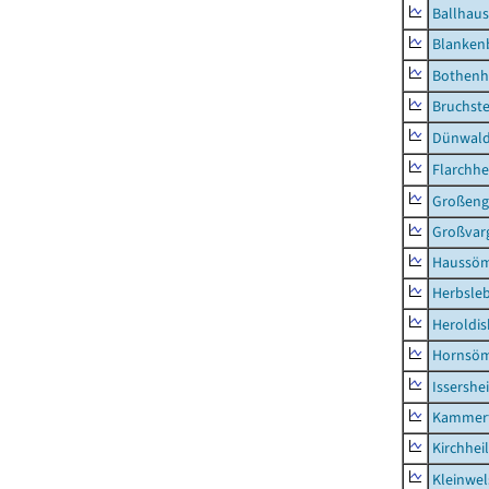
Ballhau
Blanken
Bothenh
Bruchst
Dünwal
Flarchh
Großeng
Großvar
Haussö
Herbsle
Heroldi
Hornsö
Issershe
Kammerf
Kirchhei
Kleinwe