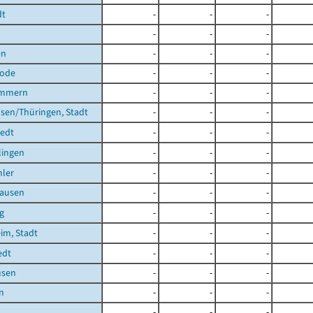
dt
-
-
-
-
-
-
en
-
-
-
rode
-
-
-
ömmern
-
-
-
sen/Thüringen, Stadt
-
-
-
tedt
-
-
-
lingen
-
-
-
ler
-
-
-
ausen
-
-
-
g
-
-
-
im, Stadt
-
-
-
edt
-
-
-
usen
-
-
-
n
-
-
-
-
-
-