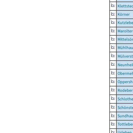
Klettste
Körner
Kutzleb
Marolte
Mittels
Mühlhau
Mülvers
Neunhei
Obermeh
Oppersh
Rodeber
Schlothe
Schönst
Sundha
Tottlebe
Urleben