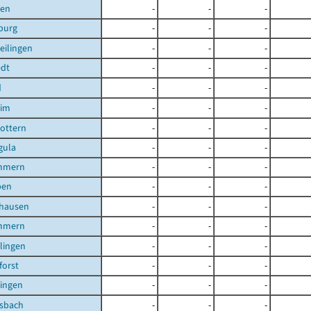
sen
-
-
-
burg
-
-
-
eilingen
-
-
-
edt
-
-
-
d
-
-
-
eim
-
-
-
ottern
-
-
-
gula
-
-
-
mmern
-
-
-
ben
-
-
-
shausen
-
-
-
mmern
-
-
-
ilingen
-
-
-
orst
-
-
-
lingen
-
-
-
lsbach
-
-
-