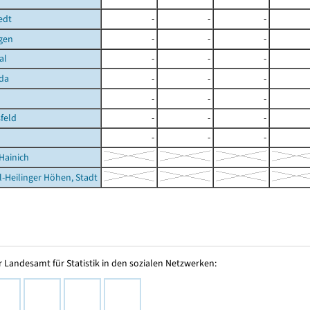
edt
-
-
-
gen
-
-
-
al
-
-
-
da
-
-
-
-
-
-
feld
-
-
-
-
-
-
Hainich
l-Heilinger Höhen, Stadt
 Landesamt für Statistik in den sozialen Netzwerken: