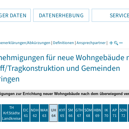
GER DATEN
DATENERHEBUNG
SERVIC
henerklärungen/Abkürzungen
|
Definitionen
|
Ansprechpartner
|
nehmigungen für neue Wohngebäude 
ff/Tragkonstruktion und Gemeinden
ringen
TH
EIC
NDH
WAK
UH
KYF
SM
GTH
SÖM
HBN
IK
AP
SON
t
Krf.Städte
61
62
63
64
65
66
67
68
69
70
71
72
Landkreise