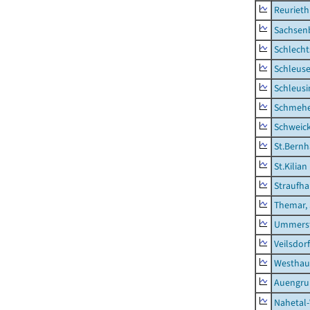
Reurieth
Sachsen
Schlecht
Schleus
Schleusi
Schmeh
Schweic
St.Bernh
St.Kilian
Straufha
Themar, 
Ummerst
Veilsdorf
Westhau
Auengr
Nahetal