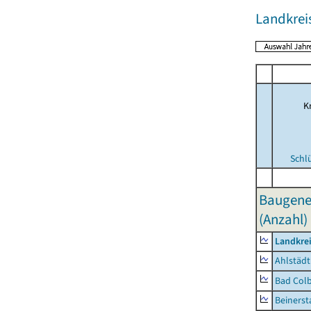
Landkrei
Kr
Schl
Baugene
(Anzahl)
Landkre
Ahlstädt
Bad Colb
Beinerst