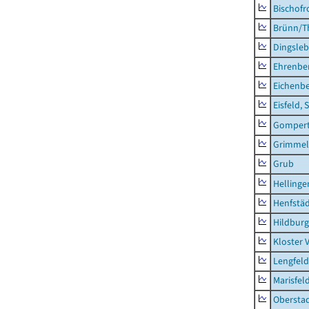
Bischofr
Brünn/T
Dingsle
Ehrenbe
Eichenb
Eisfeld, 
Gompert
Grimmel
Grub
Hellinge
Henfstä
Hildburg
Kloster 
Lengfeld
Marisfel
Obersta