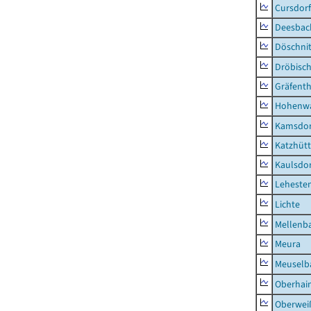
Cursdorf
Deesbac
Döschni
Dröbisc
Gräfenth
Hohenwa
Kamsdor
Katzhüt
Kaulsdor
Lehesten
Lichte
Mellenb
Meura
Meuselb
Oberhai
Oberweiß