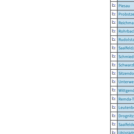
Piesau
Probstze
Reichma
Rohrbac
Rudolsta
Saalfeld
Schmied
Schwarz
Sitzendo
Unterwe
Wittgend
Remda-Te
Leutenbe
Drognitz
Saalfeld
Uhlstädt