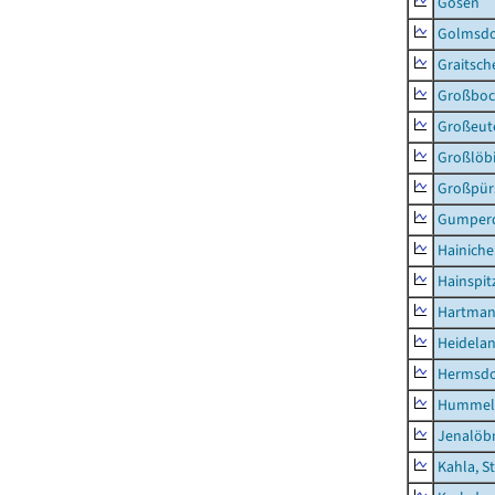
Gösen
Golmsdo
Graitsch
Großboc
Großeut
Großlöb
Großpür
Gumper
Hainich
Hainspit
Hartman
Heidela
Hermsdor
Hummel
Jenalöbn
Kahla, S