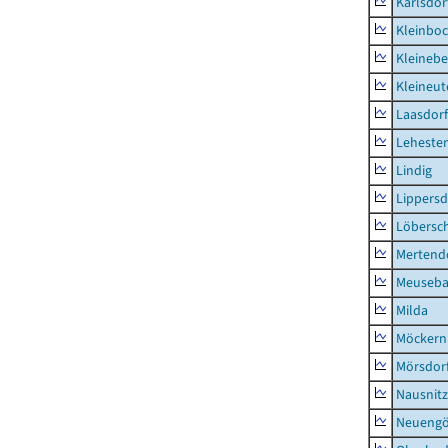
Karlsdor
Kleinbo
Kleinebe
Kleineut
Laasdorf
Leheste
Lindig
Lippers
Löbersc
Mertend
Meuseb
Milda
Möckern
Mörsdor
Nausnitz
Neueng