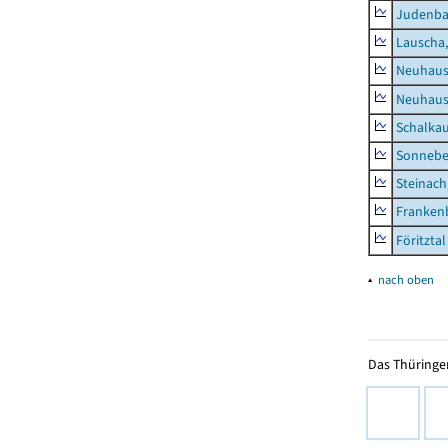
Judenb
Lauscha,
Neuhaus
Neuhaus-
Schalkau
Sonneber
Steinach
Frankenb
Föritztal
▴
nach oben
Das Thüringer