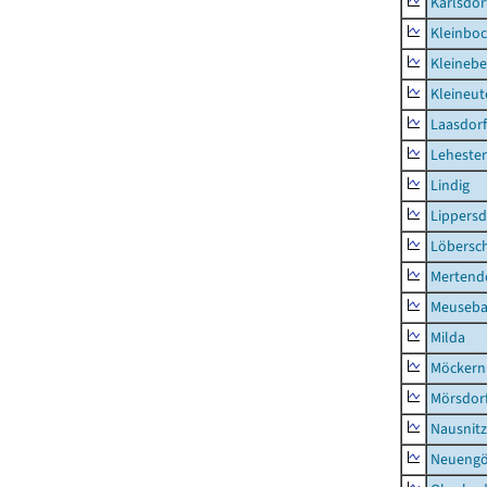
Karlsdor
Kleinbo
Kleinebe
Kleineut
Laasdorf
Leheste
Lindig
Lippers
Löbersc
Mertend
Meuseb
Milda
Möckern
Mörsdor
Nausnitz
Neueng