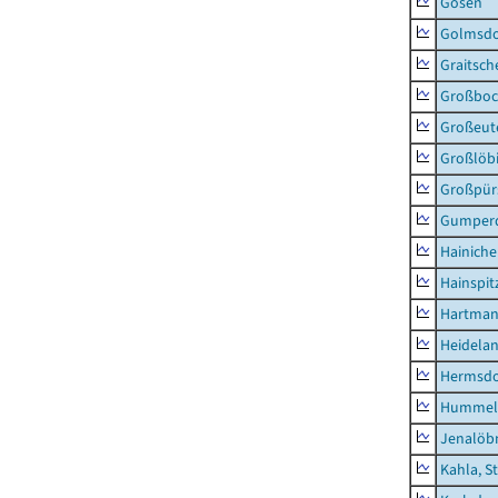
Gösen
Golmsdo
Graitsch
Großboc
Großeut
Großlöb
Großpür
Gumper
Hainich
Hainspit
Hartman
Heidela
Hermsdor
Hummel
Jenalöbn
Kahla, S