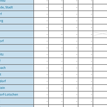
nitz
-
-
-
-
de, Stadt
-
-
-
-
rf
-
-
-
-
rg
-
-
-
-
-
-
-
-
-
-
-
-
orf
-
-
-
-
-
-
-
-
itz
-
-
-
-
f
-
-
-
-
bach
-
-
-
-
t
-
-
-
-
dorf
-
-
-
-
tein
-
-
-
-
orf-Lotschen
-
-
-
-
z
-
-
-
-