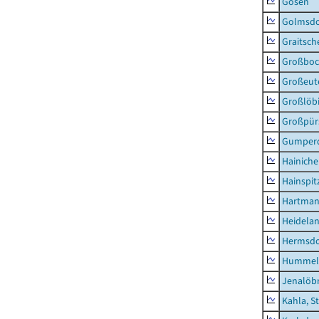
Gösen
Golmsdo
Graitsch
Großboc
Großeut
Großlöb
Großpür
Gumper
Hainich
Hainspit
Hartman
Heidela
Hermsdor
Hummel
Jenalöbn
Kahla, S