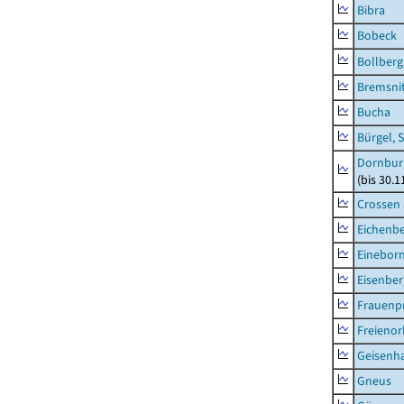
Bibra
Bobeck
Bollberg
Bremsni
Bucha
Bürgel, 
Dornbur
(bis 30.
Crossen 
Eichenb
Einebor
Eisenber
Frauenpr
Freienor
Geisenh
Gneus