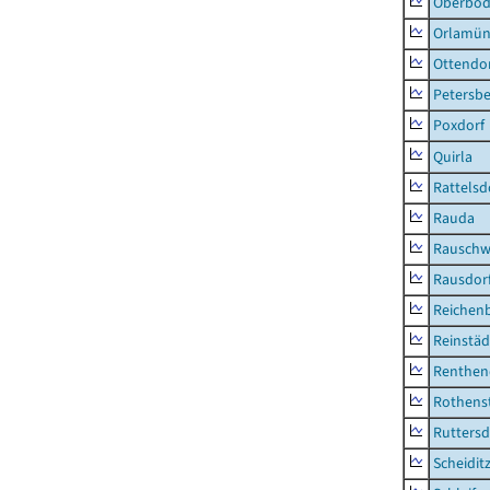
Oberbod
Orlamün
Ottendo
Petersbe
Poxdorf
Quirla
Rattelsd
Rauda
Rauschw
Rausdor
Reichen
Reinstäd
Renthen
Rothens
Ruttersd
Scheidit