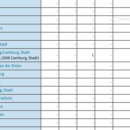
-
-
-
-
-
-
-
-
-
-
-
-
tz
-
-
-
-
-
-
-
-
Stadt
-
-
-
-
g-Camburg, Stadt
-
-
1
-
11.2008 Camburg, Stadt)
an der Elster
-
-
-
-
erg
-
-
-
-
n
-
-
-
-
g, Stadt
-
-
-
-
ießnitz
-
-
-
-
la
-
-
-
-
ain
-
-
-
-
-
-
-
-