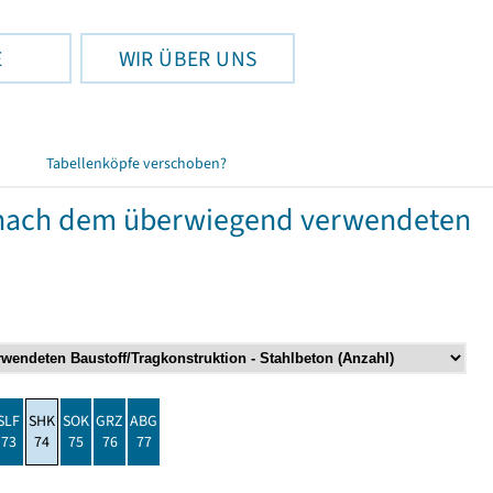
E
WIR ÜBER UNS
Tabellenköpfe verschoben?
nach dem überwiegend verwendeten
SLF
SHK
SOK
GRZ
ABG
73
74
75
76
77