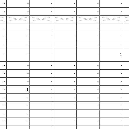
-
-
-
-
-
-
-
-
-
-
-
-
-
-
-
-
-
-
-
-
-
-
-
-
-
-
-
-
-
-
-
-
-
-
-
1
-
-
-
-
-
-
-
-
-
-
-
-
-
-
-
-
-
-
-
1
-
-
-
-
-
-
-
-
-
-
-
-
-
-
-
-
-
-
-
-
-
-
-
-
-
-
-
-