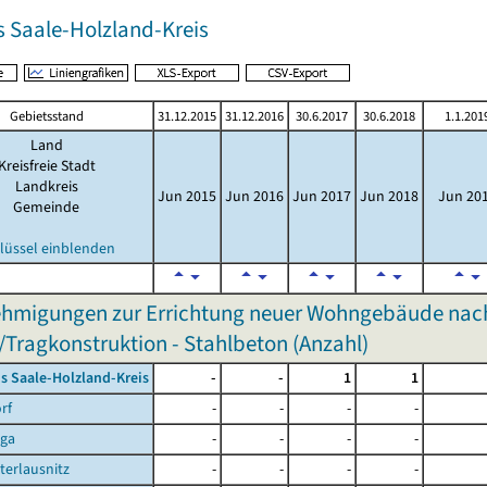
s Saale-Holzland-Kreis
Gebietsstand
31.12.2015
31.12.2016
30.6.2017
30.6.2018
1.1.201
Land
Kreisfreie Stadt
Landkreis
Jun 2015
Jun 2016
Jun 2017
Jun 2018
Jun 20
Gemeinde
lüssel einblenden
hmigungen zur Errichtung neuer Wohngebäude nac
/Tragkonstruktion - Stahlbeton (Anzahl)
s Saale-Holzland-Kreis
-
-
1
1
rf
-
-
-
-
rga
-
-
-
-
terlausnitz
-
-
-
-