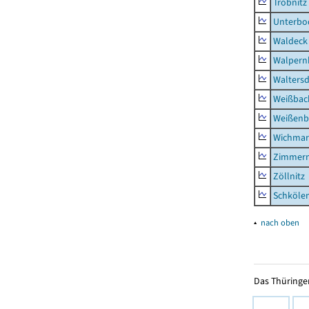
Tröbnitz
Unterbo
Waldeck
Walpern
Waltersd
Weißbac
Weißenb
Wichmar
Zimmer
Zöllnitz
Schkölen
▴
nach oben
Das Thüringer