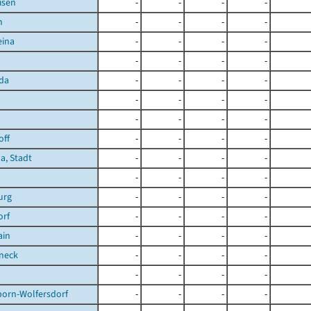
isen
-
-
-
-
n
-
-
-
-
eina
-
-
-
-
-
-
-
-
da
-
-
-
-
-
-
-
-
-
-
-
-
off
-
-
-
-
a, Stadt
-
-
-
-
-
-
-
-
urg
-
-
-
-
orf
-
-
-
-
ain
-
-
-
-
neck
-
-
-
-
-
-
-
-
born-Wolfersdorf
-
-
-
-