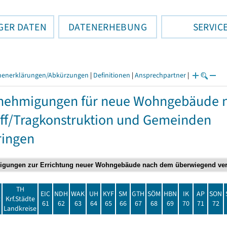
GER DATEN
DATENERHEBUNG
SERVIC
henerklärungen/Abkürzungen
|
Definitionen
|
Ansprechpartner
|
nehmigungen für neue Wohngebäude 
ff/Tragkonstruktion und Gemeinden
ringen
TH
EIC
NDH
WAK
UH
KYF
SM
GTH
SÖM
HBN
IK
AP
SON
t
Krf.Städte
61
62
63
64
65
66
67
68
69
70
71
72
Landkreise