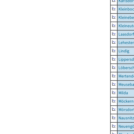
Karlsdor
Kleinbo
Kleinebe
Kleineut
Laasdorf
Leheste
Lindig
Lippers
Löbersc
Mertend
Meuseb
Milda
Möckern
Mörsdor
Nausnitz
Neueng