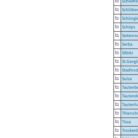
Schleifre
Schlöbe
Schöngl
Schöps
Seitenro
Serba
Silbitz
St.Gangl
Stadtrod
Sulza
Tautenb
Tautend
Tautenh
Thiersch
Tissa
Trocken