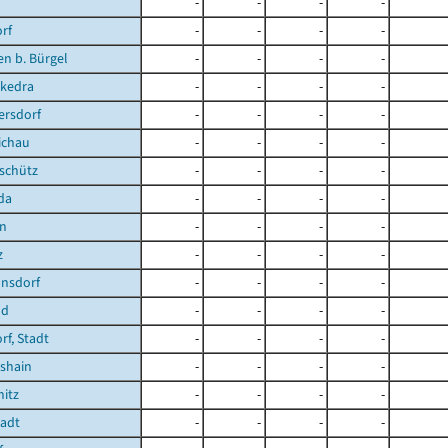
-
-
-
-
rf
-
-
-
-
en b. Bürgel
-
-
-
-
kedra
-
-
-
-
ersdorf
-
-
-
-
ichau
-
-
-
-
schütz
-
-
-
-
da
-
-
-
-
en
-
-
-
-
z
-
-
-
-
nsdorf
-
-
-
-
nd
-
-
-
-
f, Stadt
-
-
-
-
shain
-
-
-
-
itz
-
-
-
-
tadt
-
-
-
-