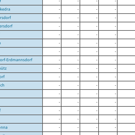
f
-
-
-
-
ckedra
-
-
-
-
rsdorf
-
-
-
-
ersdorf
-
-
-
-
-
-
-
-
n
-
-
-
-
-
-
-
-
dorf-Erdmannsdorf
-
-
-
-
hütz
-
-
-
-
orf
-
-
-
-
ach
-
-
-
-
-
-
-
-
-
-
-
-
f
-
-
-
-
-
-
-
-
önna
-
-
-
-