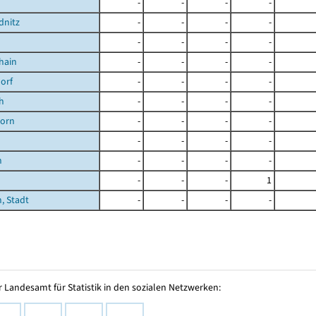
-
-
-
-
dnitz
-
-
-
-
-
-
-
-
hain
-
-
-
-
orf
-
-
-
-
h
-
-
-
-
orn
-
-
-
-
-
-
-
-
n
-
-
-
-
-
-
-
1
, Stadt
-
-
-
-
 Landesamt für Statistik in den sozialen Netzwerken: