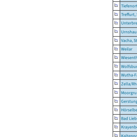
Tiefenor
Treffurt,
Unterbr
Urnshau
Vacha, S
Weilar
Wiesent
Wolfsbu
Wutha-F
Zella/R
Moorgr
Gerstun
Hörselbe
Bad Lieb
Krayenb
Kaltenno