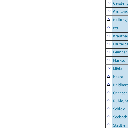
Gersten
Großens
Hallung
Ifta
Krautha
Lauterb
Leimbac
Marksuh
Mihla
Nazza
Neidhar
Oechsen
Ruhla, S
Schleid
Seebach
Stadtlen