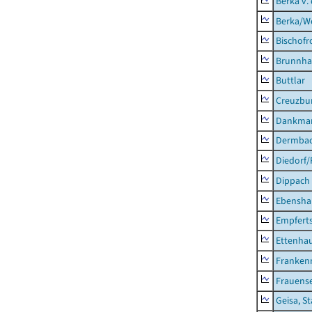
Berka v. 
Berka/We
Bischofr
Brunnha
Buttlar
Creuzbur
Dankma
Dermba
Diedorf
Dippach
Ebensha
Empfert
Ettenhau
Franken
Frauens
Geisa, S