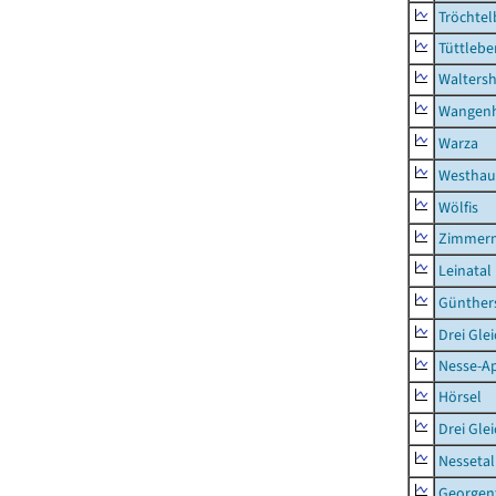
Tröchtel
Tüttlebe
Waltersh
Wangen
Warza
Westhau
Wölfis
Zimmern
Leinatal
Günther
Drei Gle
Nesse-Ap
Hörsel
Drei Gle
Nessetal
Georgen