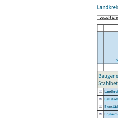
Landkrei
S
Baugene
Stahlbet
Landkre
Ballstäd
Bienstäd
Brüheim