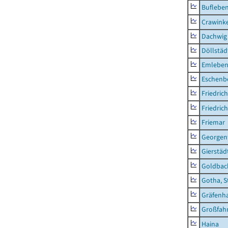
Buflebe
Crawink
Dachwig
Döllstäd
Emlebe
Eschenb
Friedric
Friedric
Friemar
Georgent
Gierstäd
Goldbac
Gotha, S
Gräfenh
Großfah
Haina