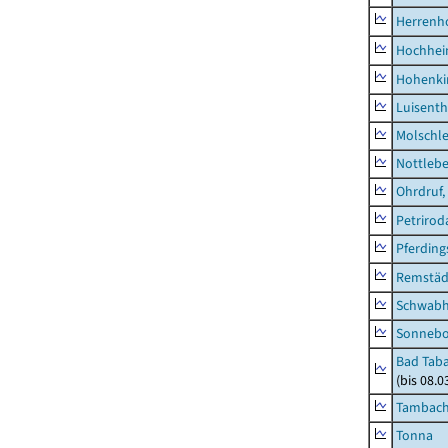
Herrenh
Hochhe
Hohenki
Luisenth
Molschl
Nottleb
Ohrdruf,
Petrirod
Pferding
Remstäd
Schwab
Sonneb
Bad Taba
(bis 08.
Tambach-
Tonna