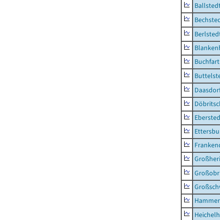
Ballsted
Bechsted
Berlsted
Blankenh
Buchfart
Buttelst
Daasdorf
Döbrits
Ebersted
Ettersbu
Franken
Großher
Großobr
Großsc
Hammer
Heichel