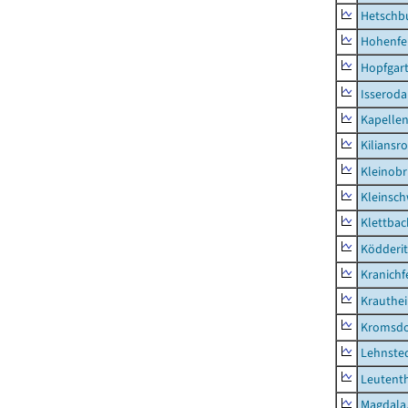
Hetschb
Hohenfe
Hopfgar
Isseroda
Kapellen
Kiliansr
Kleinobr
Kleinsc
Klettbac
Ködderit
Kranichf
Krauthe
Kromsdo
Lehnste
Leutent
Magdala,