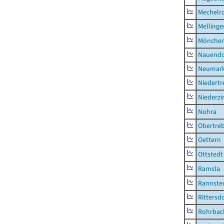
Mechelr
Mellinge
Mönchen
Nauendo
Neumark
Niedertr
Niederz
Nohra
Obertre
Oettern
Ottstedt
Ramsla
Rannste
Rittersd
Rohrbac