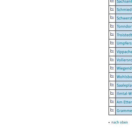
Sachsen
Schmied
Schwers
Tonndor
Troisted
Umpfers
Vippach
Vollersr
Wiegend
Wohlsbo
Saalepla
Ilmtal-W
Am Ette
Gramme
▴
nach oben