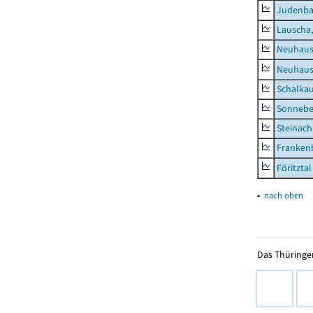
Judenb
Lauscha,
Neuhaus
Neuhaus-
Schalkau
Sonneber
Steinach
Frankenb
Föritztal
▴
nach oben
Das Thüringer