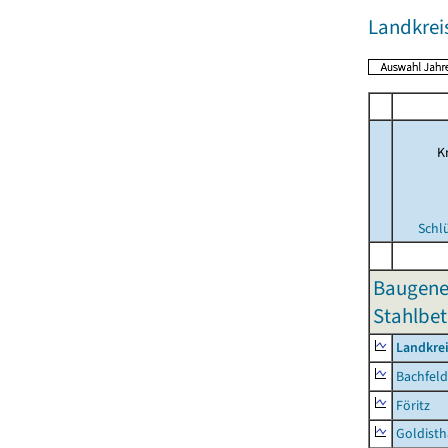
Landkrei
Kr
Schl
Baugene
Stahlbet
Landkre
Bachfeld
Föritz
Goldisth