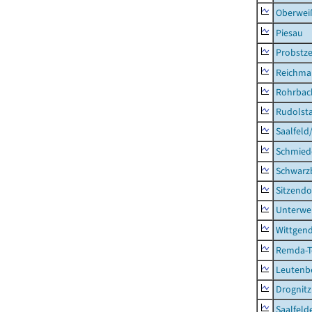
Oberweiß
Piesau
Probstze
Reichma
Rohrbac
Rudolsta
Saalfeld
Schmied
Schwarz
Sitzendo
Unterwe
Wittgend
Remda-Te
Leutenbe
Drognitz
Saalfeld