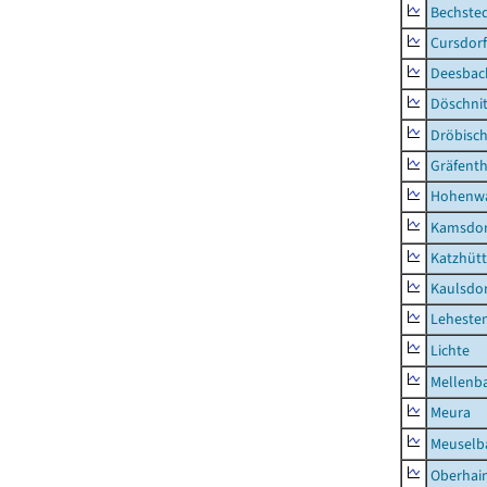
Bechste
Cursdorf
Deesbac
Döschni
Dröbisc
Gräfenth
Hohenwa
Kamsdor
Katzhüt
Kaulsdor
Lehesten
Lichte
Mellenb
Meura
Meuselb
Oberhai