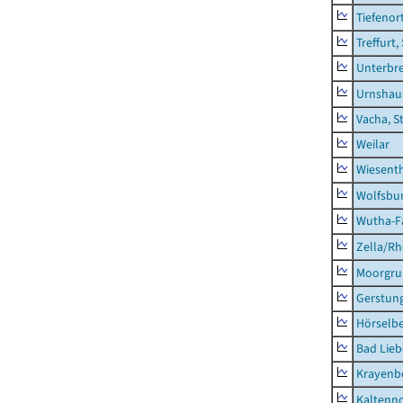
Tiefenor
Treffurt,
Unterbr
Urnshau
Vacha, S
Weilar
Wiesent
Wolfsbu
Wutha-F
Zella/R
Moorgr
Gerstun
Hörselbe
Bad Lieb
Krayenb
Kaltenno