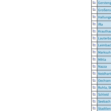
Gersten
Großens
Hallung
Ifta
Krautha
Lauterb
Leimbac
Marksuh
Mihla
Nazza
Neidhar
Oechsen
Ruhla, S
Schleid
Seebach
Stadtlen