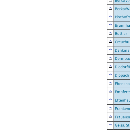
Berka v. 
Berka/We
Bischofr
Brunnha
Buttlar
Creuzbur
Dankma
Dermba
Diedorf
Dippach
Ebensha
Empfert
Ettenhau
Franken
Frauens
Geisa, S