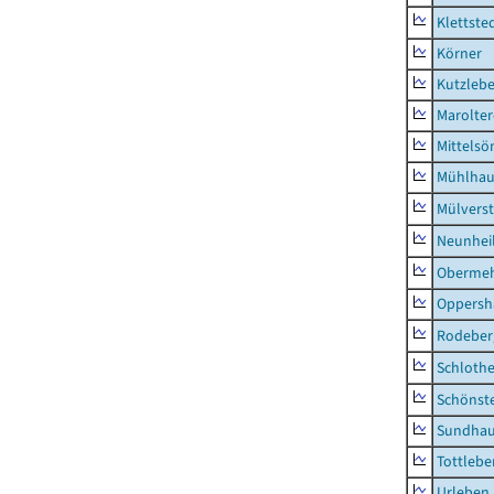
Klettste
Körner
Kutzleb
Marolte
Mittels
Mühlhau
Mülvers
Neunhei
Obermeh
Oppersh
Rodeber
Schlothe
Schönst
Sundha
Tottlebe
Urleben