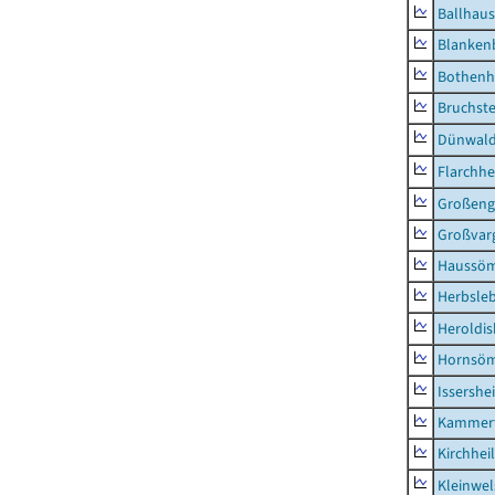
Ballhau
Blanken
Bothenh
Bruchst
Dünwal
Flarchh
Großeng
Großvar
Haussö
Herbsle
Heroldi
Hornsö
Issershe
Kammerf
Kirchhei
Kleinwe