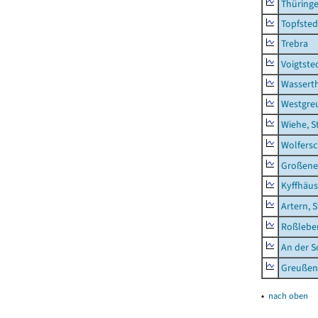
Thüring
Topfsted
Trebra
Voigtste
Wassert
Westgre
Wiehe, S
Wolfers
Großeneh
Kyffhäus
Artern, 
Roßleben
An der S
Greußen,
▴
nach oben