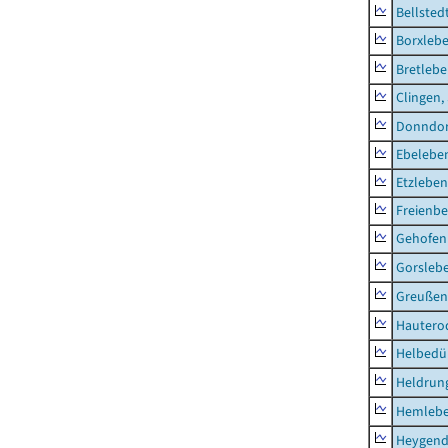
Bellsted
Borxleb
Bretleb
Clingen,
Donndor
Ebeleben
Etzleben
Freienbe
Gehofen
Gorsleb
Greußen,
Hautero
Helbedü
Heldrung
Hemleb
Heygend