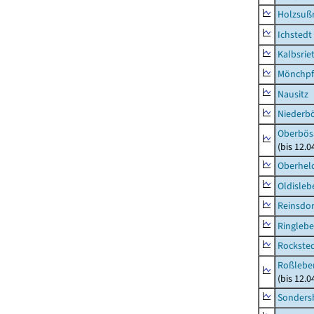
Holzsuß
Ichstedt
Kalbsrie
Mönchpfi
Nausitz
Niederb
Oberbös
(bis 12.
Oberhel
Oldisleb
Reinsdor
Ringleb
Rockste
Roßleben
(bis 12.
Sonders