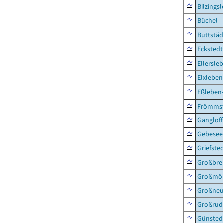
Bilzings
Büchel
Buttstäd
Eckstedt
Ellersle
Elxleben
Eßleben
Frömms
Ganglof
Gebesee,
Griefste
Großbr
Großmö
Großne
Großrud
Günsted