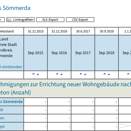
is Sömmerda
ietsstand
31.12.2015
31.12.2016
30.6.2017
30.9.2018
1.1.
Land
freie Stadt
ndkreis
Sep 2015
Sep 2016
Sep 2017
Sep 2018
Sep 
meinde
l einblenden
hmigungen zur Errichtung neuer Wohngebäude nach
eton (Anzahl)
is Sömmerda
-
-
-
-
dt
-
-
-
-
ben
-
-
-
-
gen
-
-
-
-