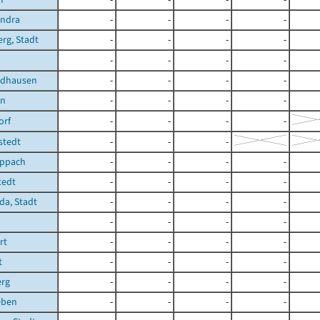
ndra
-
-
-
-
rg, Stadt
-
-
-
-
n
-
-
-
-
rdhausen
-
-
-
-
en
-
-
-
-
orf
-
-
-
-
gstedt
-
-
-
ippach
-
-
-
-
tedt
-
-
-
-
a, Stadt
-
-
-
-
-
-
-
-
rt
-
-
-
-
t
-
-
-
-
erg
-
-
-
-
eben
-
-
-
-