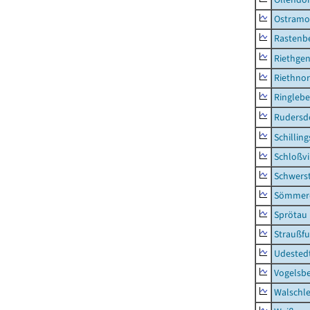
Ostramo
Rastenbe
Riethge
Riethno
Ringleb
Rudersd
Schillin
Schloßv
Schwers
Sömmerd
Sprötau
Straußfu
Udested
Vogelsb
Walschl