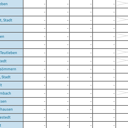
leben
-
-
-
-
-
-
-
-
t, Stadt
-
-
-
-
-
-
-
-
ben
-
-
-
-
-
-
-
-
-Teutleben
-
-
-
-
tedt
-
-
-
-
fsömmern
-
-
-
-
 Stadt
-
-
-
-
dt
-
-
-
-
embach
-
-
-
-
lsen
-
-
-
-
uhausen
-
-
-
-
estedt
-
-
-
-
t
-
-
-
-