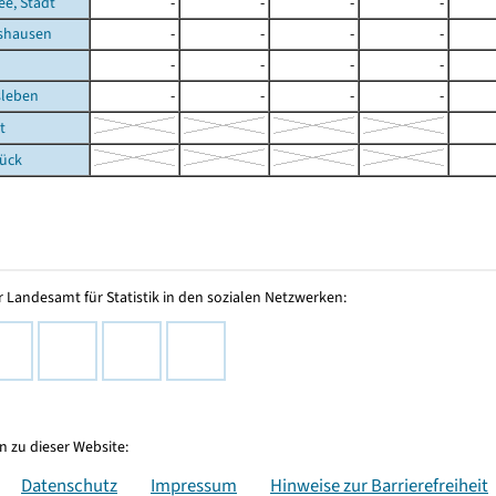
e, Stadt
-
-
-
-
shausen
-
-
-
-
-
-
-
-
leben
-
-
-
-
t
rück
 Landesamt für Statistik in den sozialen Netzwerken:
 zu dieser Website:
Datenschutz
Impressum
Hinweise zur Barrierefreiheit