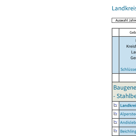
Landkre
Geb
Kreis
La
Ge
Schlüsse
Baugene
- Stahlb
Landkre
Alperste
Andisle
Beichlin