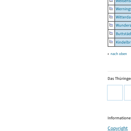
Weißense
Werning
Witterda
Wunders
Buttstäd
Kindelb
▴
nach oben
Das Thüringer
Informationen
Copyright