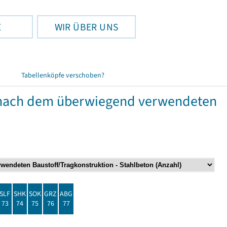
E
WIR ÜBER UNS
Tabellenköpfe verschoben?
nach dem überwiegend verwendeten
SLF
SHK
SOK
GRZ
ABG
73
74
75
76
77