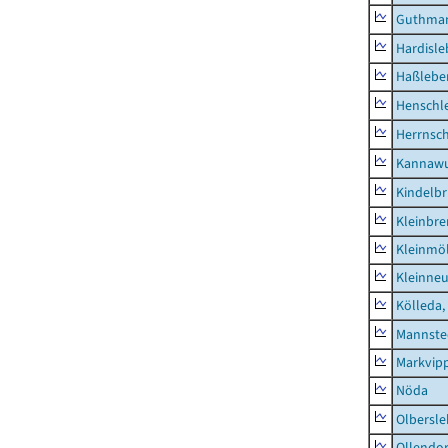
Guthma
Hardisl
Haßlebe
Henschl
Herrnsc
Kannawu
Kindelbr
Kleinbr
Kleinmö
Kleinne
Kölleda,
Mannste
Markvip
Nöda
Olbersl
Ollendor