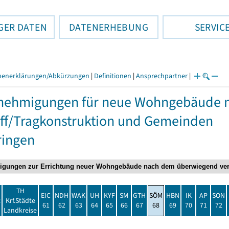
GER DATEN
DATENERHEBUNG
SERVIC
henerklärungen/Abkürzungen
|
Definitionen
|
Ansprechpartner
|
nehmigungen für neue Wohngebäude 
ff/Tragkonstruktion und Gemeinden
ringen
TH
EIC
NDH
WAK
UH
KYF
SM
GTH
SÖM
HBN
IK
AP
SON
t
Krf.Städte
61
62
63
64
65
66
67
68
69
70
71
72
Landkreise