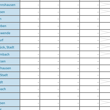
nnshausen
-
-
-
-
eben
-
-
-
-
n
-
-
-
-
eben
-
-
-
-
hwende
-
-
-
-
rf
-
-
-
-
ück, Stadt
-
-
-
-
embach
-
-
-
-
lsen
-
-
-
-
uhausen
-
-
-
-
 Stadt
-
-
-
-
dt
-
-
-
-
pach
-
-
-
-
-
-
-
-
eben
-
-
-
-
f
-
-
-
-