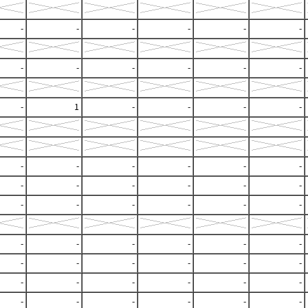
-
-
-
-
-
-
-
-
-
-
-
-
-
1
-
-
-
-
-
-
-
-
-
-
-
-
-
-
-
-
-
-
-
-
-
-
-
-
-
-
-
-
-
-
-
-
-
-
-
-
-
-
-
-
-
-
-
-
-
-