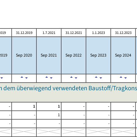
2019
31.12.2019
1.7.2021
31.12.2021
1.1.2023
31.12.2023
2019
Sep 2020
Sep 2021
Sep 2022
Sep 2023
Sep 2024
 dem überwiegend verwendeten Baustoff/Tragkons
-
1
1
-
-
-
-
-
1
-
-
-
-
-
-
-
-
-