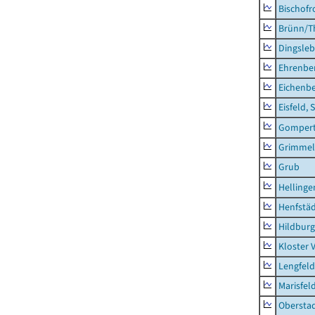
Bischofr
Brünn/T
Dingsle
Ehrenbe
Eichenb
Eisfeld, 
Gompert
Grimmel
Grub
Hellinge
Henfstä
Hildburg
Kloster 
Lengfeld
Marisfel
Obersta