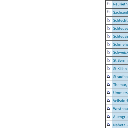
Reurieth
Sachsen
Schlecht
Schleus
Schleusi
Schmeh
Schweic
St.Bernh
St.Kilian
Straufha
Themar, 
Ummerst
Veilsdorf
Westhau
Auengr
Nahetal