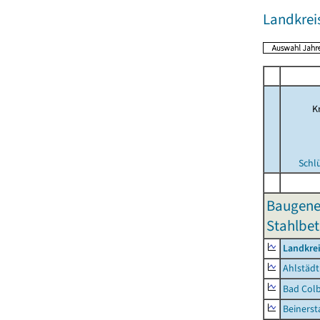
Landkrei
Kr
Schl
Baugene
Stahlbet
Landkre
Ahlstädt
Bad Colb
Beinerst