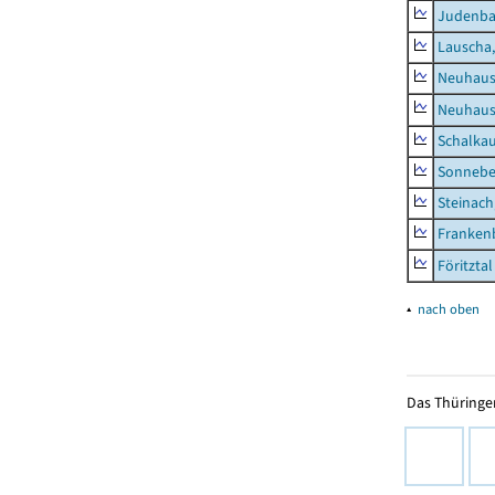
Judenb
Lauscha,
Neuhaus
Neuhaus-
Schalkau
Sonneber
Steinach
Frankenb
Föritztal
▴
nach oben
Das Thüringer