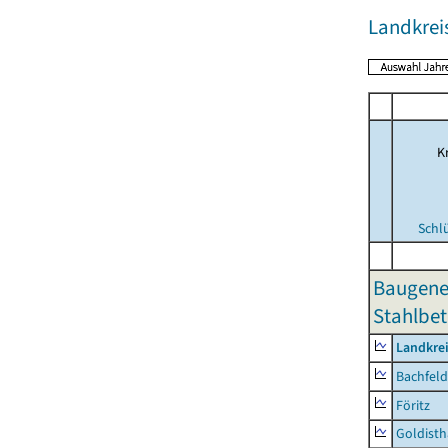
Landkrei
Kr
Schl
Baugene
Stahlbet
Landkre
Bachfeld
Föritz
Goldisth