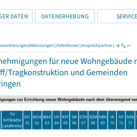
GER DATEN
DATENERHEBUNG
SERVIC
henerklärungen/Abkürzungen
|
Definitionen
|
Ansprechpartner
|
nehmigungen für neue Wohngebäude 
ff/Tragkonstruktion und Gemeinden
ringen
TH
EIC
NDH
WAK
UH
KYF
SM
GTH
SÖM
HBN
IK
AP
SON
t
Krf.Städte
61
62
63
64
65
66
67
68
69
70
71
72
Landkreise