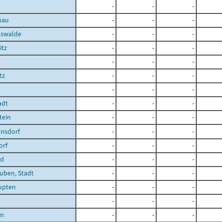
-
-
-
nau
-
-
-
hswalde
-
-
-
itz
-
-
-
-
-
-
tz
-
-
-
-
-
-
adt
-
-
-
tein
-
-
-
nsdorf
-
-
-
orf
-
-
-
ld
-
-
-
uben, Stadt
-
-
-
upten
-
-
-
-
-
-
en
-
-
-