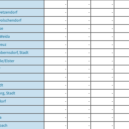
-
-
-
etzendorf
-
-
-
olschendorf
-
-
-
se
-
-
-
 Weida
-
-
-
reuz
-
-
-
bernsdorf, Stadt
-
-
-
e/Elster
-
-
-
f
-
-
-
-
-
-
dt
-
-
-
rg, Stadt
-
-
-
dorf
-
-
-
-
-
-
a
-
-
-
bach
-
-
-