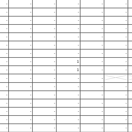
-
-
-
-
-
-
-
-
-
-
-
-
-
-
-
-
-
-
-
-
-
-
-
-
-
-
-
-
-
-
-
-
-
-
-
-
-
-
-
-
-
-
-
-
-
1
-
-
-
-
-
1
-
-
-
-
-
-
-
-
-
-
-
-
-
-
-
-
-
-
-
-
-
-
-
-
-
-
-
-
-
-
-
-
-
-
-
-
-
-
-
-
-
-
-