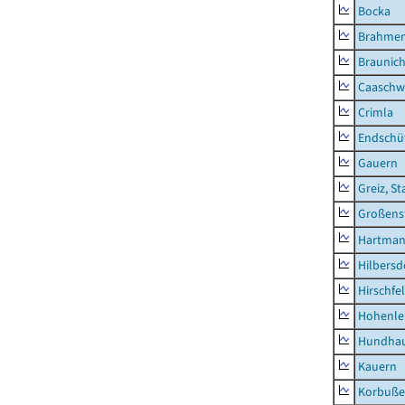
Bocka
Brahme
Braunic
Caaschw
Crimla
Endschü
Gauern
Greiz, St
Großens
Hartman
Hilbersd
Hirschfe
Hohenle
Hundha
Kauern
Korbuß