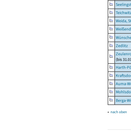
Seelings
Teichwit
Weida, S
Weißend
Wünsche
Zedlitz
Zeulenro
(bis 31.
Harth-Pö
Kraftsdo
Auma-Wei
Mohlsdor
Berga-Wü
▴
nach oben