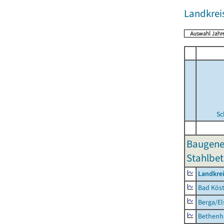
Landkreis
Sc
Baugene
Stahlbet
Landkrei
Bad Köst
Berga/El
Bethenh