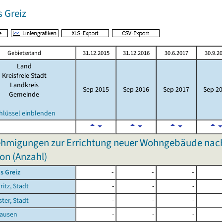
 Greiz
Gebietsstand
31.12.2015
31.12.2016
30.6.2017
30.9.2
Land
Kreisfreie Stadt
Landkreis
Sep 2015
Sep 2016
Sep 2017
Sep 2
Gemeinde
hlüssel einblenden
hmigungen zur Errichtung neuer Wohngebäude nach
on (Anzahl)
s Greiz
-
-
-
ritz, Stadt
-
-
-
ster, Stadt
-
-
-
ausen
-
-
-