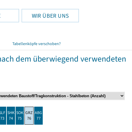
E
WIR ÜBER UNS
Tabellenköpfe verschoben?
nach dem überwiegend verwendeten
SLF
SHK
SOK
GRZ
ABG
73
74
75
76
77