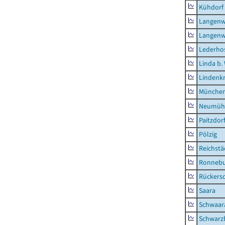
Kühdorf
Langenw
Langenw
Lederho
Linda b.
Lindenk
München
Neumühl
Paitzdor
Pölzig
Reichstä
Ronnebu
Rückers
Saara
Schwaar
Schwarz