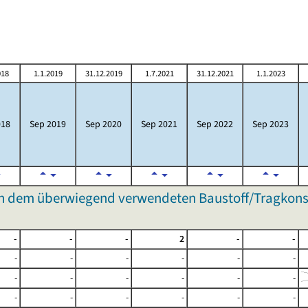
018
1.1.2019
31.12.2019
1.7.2021
31.12.2021
1.1.2023
018
Sep 2019
Sep 2020
Sep 2021
Sep 2022
Sep 2023
 dem überwiegend verwendeten Baustoff/Tragkonst
-
-
-
2
-
-
-
-
-
-
-
-
-
-
-
-
-
-
-
-
-
-
-
-