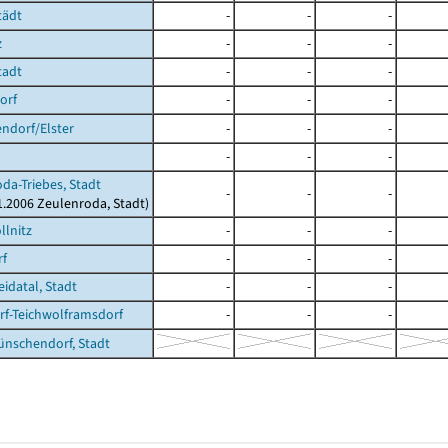
tädt
-
-
-
z
-
-
-
tadt
-
-
-
orf
-
-
-
ndorf/Elster
-
-
-
-
-
-
da-Triebes, Stadt
-
-
-
01.2006 Zeulenroda, Stadt)
llnitz
-
-
-
rf
-
-
-
datal, Stadt
-
-
-
f-Teichwolframsdorf
-
-
-
nschendorf, Stadt