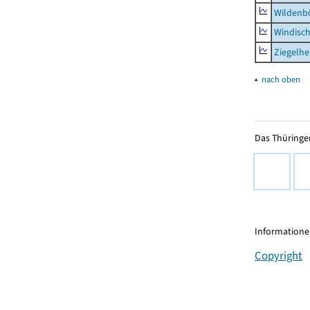
Wildenb
Windisc
Ziegelh
▴
nach oben
Das Thüringer
Informationen
Copyright