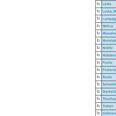
Lödla
Lucka, S
Lumpzig
Mehna
Meuselwi
Monstab
Nobitz
Nöbdeni
Ponitz
Posterst
Rositz
Schmölln
Starken
Thonha
Treben
Vollmer