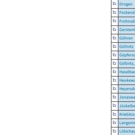
Drogen
Fockend
Frohnsd
Gersten
Göhren
Göllnitz
Göpfers
Gößnitz,
Haselba
Heukewa
Heyersd
Jonaswa
Jückelb
Kriebitz
Langenl
Löbicha