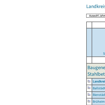
Landkrei
S
Baugene
Stahlbet
Landkre
Ballstäd
Bienstäd
Brüheim