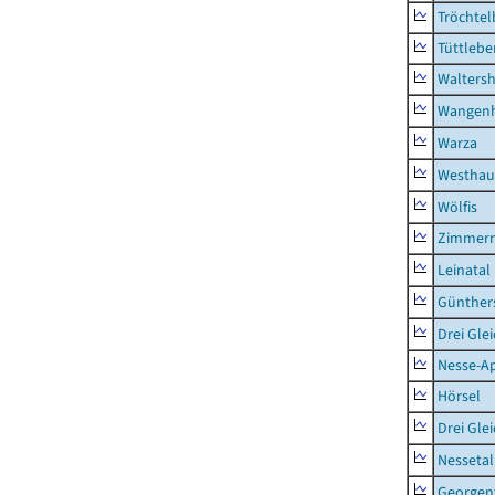
Tröchtel
Tüttlebe
Waltersh
Wangen
Warza
Westhau
Wölfis
Zimmern
Leinatal
Günther
Drei Gle
Nesse-Ap
Hörsel
Drei Gle
Nessetal
Georgen