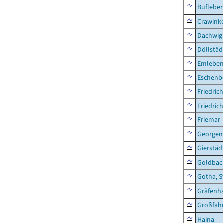
Buflebe
Crawink
Dachwig
Döllstäd
Emlebe
Eschenb
Friedric
Friedric
Friemar
Georgent
Gierstäd
Goldbac
Gotha, S
Gräfenh
Großfah
Haina