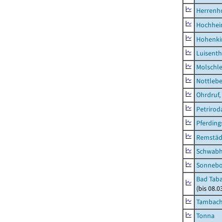
Herrenh
Hochhe
Hohenki
Luisenth
Molschl
Nottleb
Ohrdruf,
Petrirod
Pferding
Remstäd
Schwab
Sonneb
Bad Taba
(bis 08.
Tambach-
Tonna