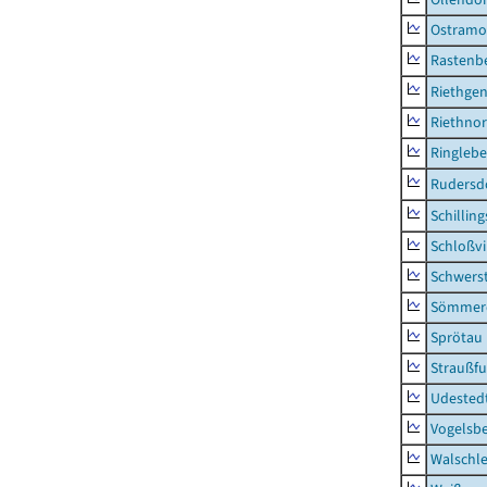
Ostramo
Rastenbe
Riethge
Riethno
Ringleb
Rudersd
Schillin
Schloßv
Schwers
Sömmerd
Sprötau
Straußfu
Udested
Vogelsb
Walschl