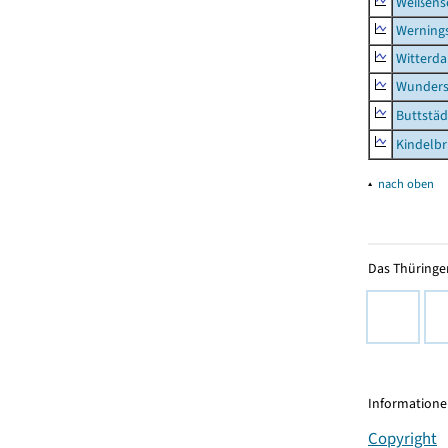
Weißense
Werning
Witterda
Wunders
Buttstäd
Kindelb
▴
nach oben
Das Thüringer
Informationen
Copyright