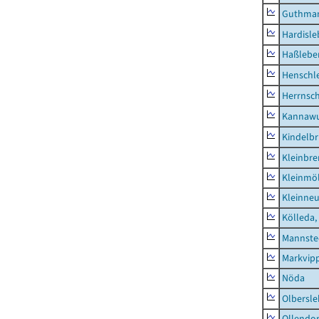
Guthma
Hardisl
Haßlebe
Henschl
Herrnsc
Kannawu
Kindelbr
Kleinbr
Kleinmö
Kleinne
Kölleda,
Mannste
Markvip
Nöda
Olbersl
Ollendor