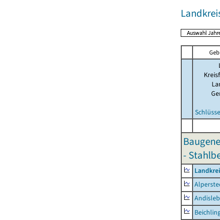
Landkre
Geb
Kreis
La
Ge
Schlüsse
Baugene
- Stahlb
Landkre
Alperste
Andisle
Beichlin