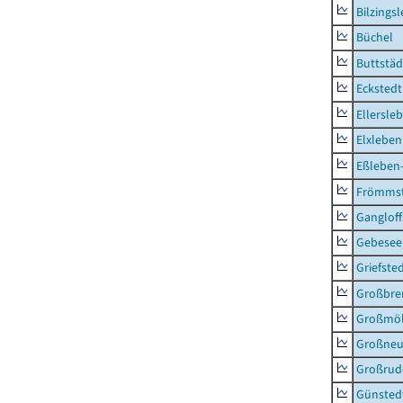
Bilzings
Büchel
Buttstäd
Eckstedt
Ellersle
Elxleben
Eßleben
Frömms
Ganglof
Gebesee,
Griefste
Großbr
Großmö
Großne
Großrud
Günsted