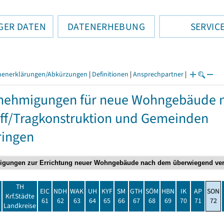
GER DATEN
DATENERHEBUNG
SERVIC
henerklärungen/Abkürzungen
|
Definitionen
|
Ansprechpartner
|
nehmigungen für neue Wohngebäude 
ff/Tragkonstruktion und Gemeinden
ringen
TH
EIC
NDH
WAK
UH
KYF
SM
GTH
SÖM
HBN
IK
AP
SON
t
Krf.Städte
61
62
63
64
65
66
67
68
69
70
71
72
Landkreise