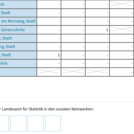
ach
-
-
-
 Stadt
-
-
-
-
 am Rennweg, Stadt
-
-
-
-
Schierschnitz
-
-
1
, Stadt
-
-
-
-
g, Stadt
-
-
-
-
, Stadt
1
-
-
-
lick
-
-
-
-
-
 Landesamt für Statistik in den sozialen Netzwerken: