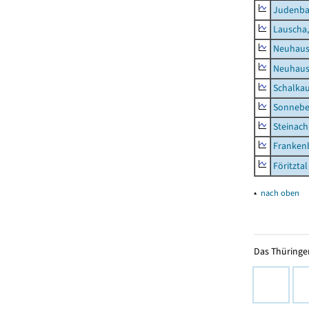
Judenb
Lauscha,
Neuhaus
Neuhaus-
Schalkau
Sonneber
Steinach
Frankenb
Föritztal
▴
nach oben
Das Thüringer