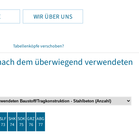
E
WIR ÜBER UNS
Tabellenköpfe verschoben?
nach dem überwiegend verwendeten
SLF
SHK
SOK
GRZ
ABG
73
74
75
76
77