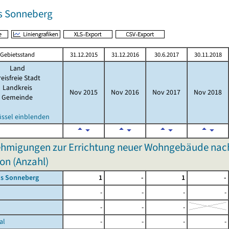
s Sonneberg
Gebietsstand
31.12.2015
31.12.2016
30.6.2017
30.11.2018
Land
eisfreie Stadt
Landkreis
Nov 2015
Nov 2016
Nov 2017
Nov 2018
Gemeinde
üssel einblenden
hmigungen zur Errichtung neuer Wohngebäude nach
on (Anzahl)
is Sonneberg
1
-
1
-
-
-
-
-
-
-
-
al
-
-
-
-