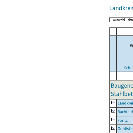
Landkrei
Kr
Schl
Baugene
Stahlbet
Landkre
Bachfeld
Föritz
Goldisth