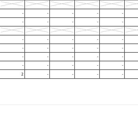
-
-
-
-
-
-
-
-
-
-
-
-
-
-
-
-
-
-
-
-
-
-
-
-
-
-
-
-
-
-
2
-
-
-
-