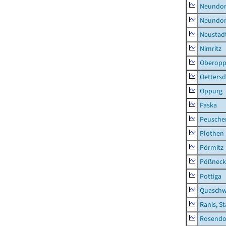
Neundorf
Neundorf
Neustadt
Nimritz
Oberopp
Oettersd
Oppurg
Paska
Peusche
Plothen
Pörmitz
Pößneck,
Pottiga
Quaschw
Ranis, S
Rosendo