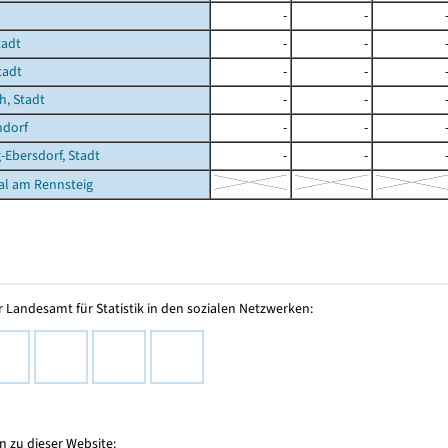
-
-
tadt
-
-
tadt
-
-
, Stadt
-
-
dorf
-
-
-Ebersdorf, Stadt
-
-
al am Rennsteig
 Landesamt für Statistik in den sozialen Netzwerken:
 zu dieser Website: