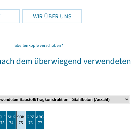
E
WIR ÜBER UNS
Tabellenköpfe verschoben?
nach dem überwiegend verwendeten
SLF
SHK
SOK
GRZ
ABG
73
74
75
76
77