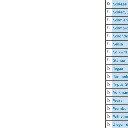
Schlegel
Schleiz, 
Schmieri
Schmor
Schöndo
Seisla
Solkwitz
Stanau
Tegau
Tömmels
Triptis, 
Volkman
Weira
Wernbur
Wilhelm
Ziegenrü