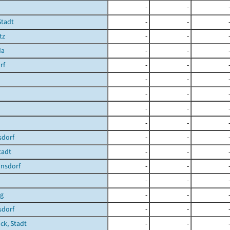
-
-
Stadt
-
-
tz
-
-
da
-
-
rf
-
-
-
-
-
-
-
-
-
-
dorf
-
-
Stadt
-
-
nsdorf
-
-
-
-
g
-
-
sdorf
-
-
ck, Stadt
-
-