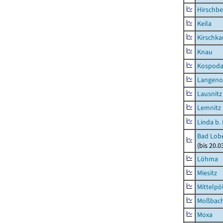
Hirschbe
Keila
Kirschka
Knau
Kospod
Langeno
Lausnitz
Lemnitz
Linda b.
Bad Lobe
(bis 20.
Löhma
Miesitz
Mittelpöl
Moßbac
Moxa