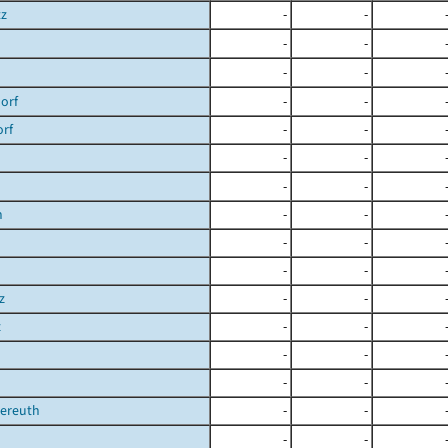
tz
-
-
-
-
-
-
orf
-
-
orf
-
-
-
-
-
-
h
-
-
-
-
-
-
z
-
-
z
-
-
-
-
-
-
ereuth
-
-
-
-