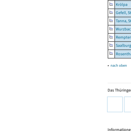
Krölpa
Gefell, S
Tanna, S
Wurzbach
Rempten
Saalburg
Rosenth
▴
nach oben
Das Thüringer
Informationen