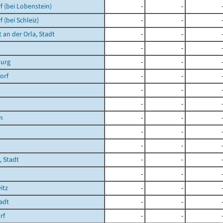
 (bei Lobenstein)
-
-
 (bei Schleiz)
-
-
 an der Orla, Stadt
-
-
-
-
urg
-
-
orf
-
-
-
-
-
-
n
-
-
-
-
-
-
 Stadt
-
-
-
-
itz
-
-
tadt
-
-
rf
-
-