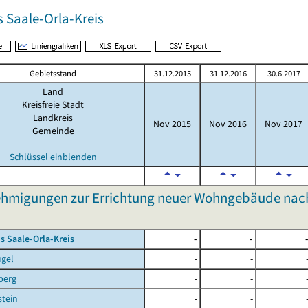
 Saale-Orla-Kreis
Gebietsstand
31.12.2015
31.12.2016
30.6.2017
Land
Kreisfreie Stadt
Landkreis
Nov 2015
Nov 2016
Nov 2017
Gemeinde
Schlüssel einblenden
hmigungen zur Errichtung neuer Wohngebäude nach
s Saale-Orla-Kreis
-
-
ügel
-
-
berg
-
-
tein
-
-