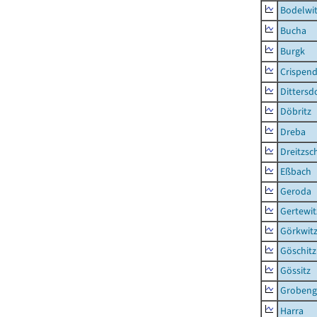
Bodelwi
Bucha
Burgk
Crispend
Dittersd
Döbritz
Dreba
Dreitzsc
Eßbach
Geroda
Gertewit
Görkwit
Göschitz
Gössitz
Grobeng
Harra