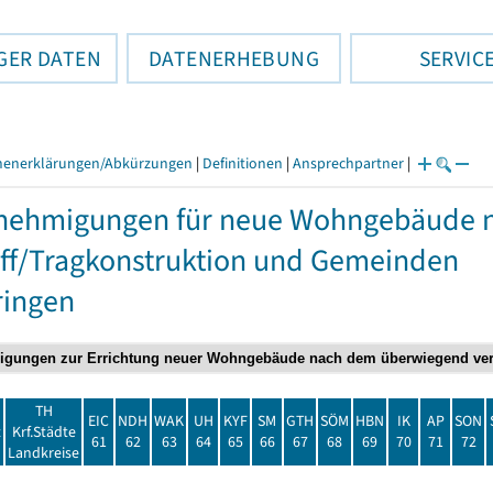
GER DATEN
DATENERHEBUNG
SERVIC
henerklärungen/Abkürzungen
|
Definitionen
|
Ansprechpartner
|
nehmigungen für neue Wohngebäude 
ff/Tragkonstruktion und Gemeinden
ringen
TH
EIC
NDH
WAK
UH
KYF
SM
GTH
SÖM
HBN
IK
AP
SON
t
Krf.Städte
61
62
63
64
65
66
67
68
69
70
71
72
Landkreise