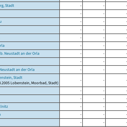
rg, Stadt
-
-
-
-
u
-
-
-
-
a
-
-
rla
-
-
 b. Neustadt an der Orla
-
-
-
-
 Neustadt an der Orla
-
-
nstein, Stadt
-
-
03.2005 Lobenstein, Moorbad, Stadt)
-
-
-
-
lnitz
-
-
h
-
-
-
-