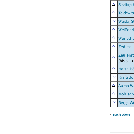
Seelings
Teichwit
Weida, S
Weißend
Wünsche
Zedlitz
Zeulenro
(bis 31.
Harth-Pö
Kraftsdo
Auma-Wei
Mohlsdor
Berga-Wü
▴
nach oben