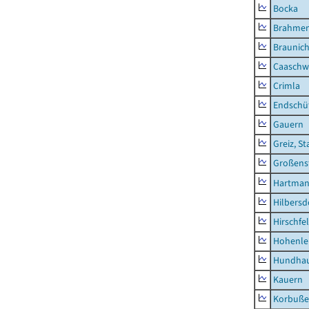
Bocka
Brahme
Braunic
Caaschw
Crimla
Endschü
Gauern
Greiz, St
Großens
Hartman
Hilbersd
Hirschfe
Hohenle
Hundha
Kauern
Korbuß