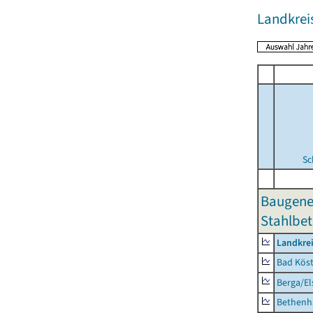
Landkreis
Sc
Baugene
Stahlbet
Landkrei
Bad Köst
Berga/El
Bethenh