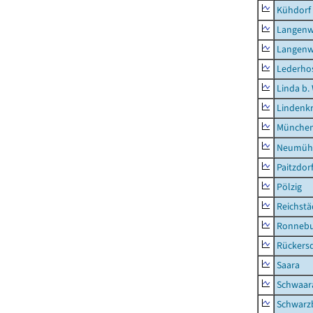
Kühdorf
Langenw
Langenw
Lederho
Linda b.
Lindenk
München
Neumühl
Paitzdor
Pölzig
Reichstä
Ronnebu
Rückers
Saara
Schwaar
Schwarz