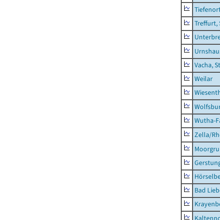
Tiefenor
Treffurt,
Unterbr
Urnshau
Vacha, S
Weilar
Wiesent
Wolfsbu
Wutha-F
Zella/R
Moorgr
Gerstun
Hörselbe
Bad Lieb
Krayenb
Kaltenno