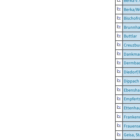
Berka v. 
Berka/We
Bischofr
Brunnha
Buttlar
Creuzbur
Dankma
Dermba
Diedorf
Dippach
Ebensha
Empfert
Ettenhau
Franken
Frauens
Geisa, S