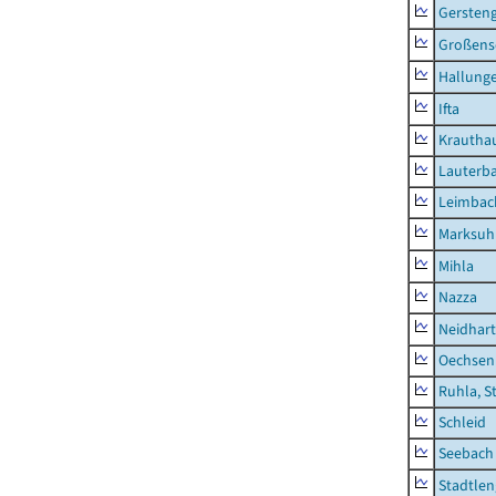
Gersten
Großens
Hallung
Ifta
Krautha
Lauterb
Leimbac
Marksuh
Mihla
Nazza
Neidhar
Oechsen
Ruhla, S
Schleid
Seebach
Stadtlen