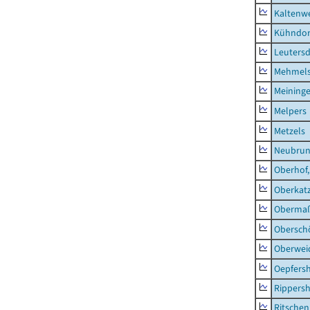
Kaltenw
Kühndor
Leutersd
Mehmel
Meininge
Melpers
Metzels
Neubru
Oberhof,
Oberkat
Obermaß
Obersch
Oberwei
Oepfers
Rippers
Ritsche