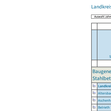
Landkrei
S
Baugene
Stahlbet
Landkre
Altersba
Aschenh
Belrieth