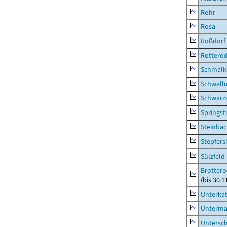
Rohr
Rosa
Roßdorf
Rottero
Schmalka
Schwall
Schwarz
Springsti
Steinbac
Stepfer
Sülzfeld
Brottero
(bis 30.1
Unterka
Unterma
Untersc