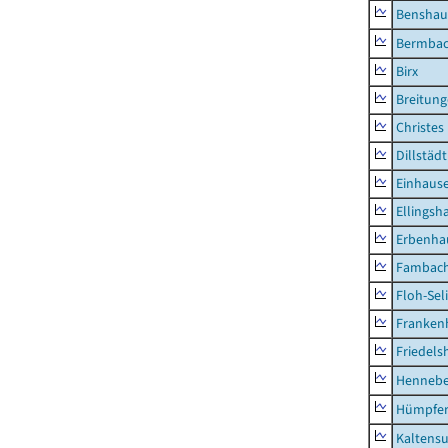
Benshau
Bermba
Birx
Breitun
Christes
Dillstädt
Einhaus
Ellingsh
Erbenha
Fambac
Floh-Sel
Franken
Friedels
Hennebe
Hümpfer
Kaltens