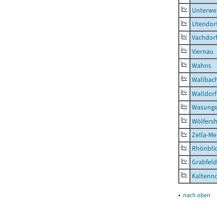
Unterwe
Utendor
Vachdor
Viernau
Wahns
Wallbac
Walldorf
Wasunge
Wölfers
Zella-Me
Rhönbli
Grabfeld
Kaltenno
▴
nach oben