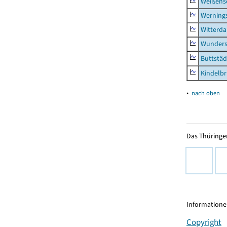
Weißense
Werning
Witterda
Wunders
Buttstäd
Kindelb
▴
nach oben
Das Thüringer
Informationen
Copyright