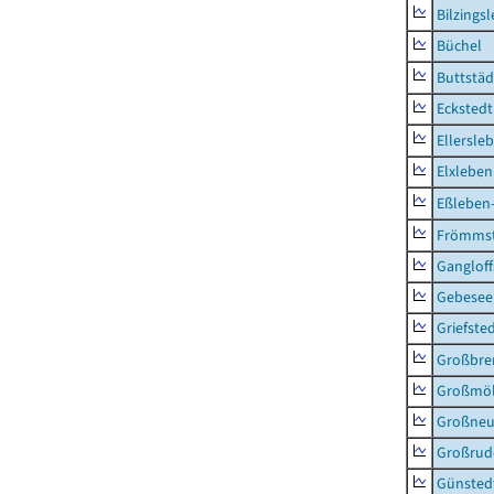
Bilzings
Büchel
Buttstäd
Eckstedt
Ellersle
Elxleben
Eßleben
Frömms
Ganglof
Gebesee,
Griefste
Großbr
Großmö
Großne
Großrud
Günsted