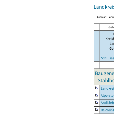
Landkre
Geb
Kreis
La
Ge
Schlüsse
Baugene
- Stahlb
Landkre
Alperste
Andisle
Beichlin