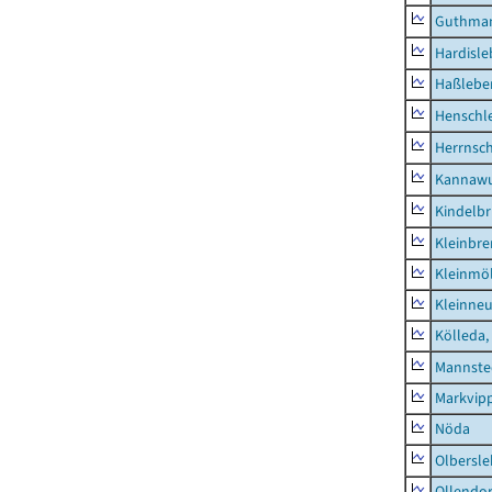
Guthma
Hardisl
Haßlebe
Henschl
Herrnsc
Kannawu
Kindelbr
Kleinbr
Kleinmö
Kleinne
Kölleda,
Mannste
Markvip
Nöda
Olbersl
Ollendor