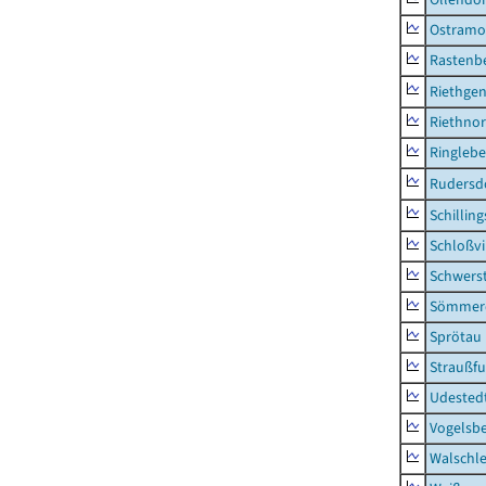
Ostramo
Rastenbe
Riethge
Riethno
Ringleb
Rudersd
Schillin
Schloßv
Schwers
Sömmerd
Sprötau
Straußfu
Udested
Vogelsb
Walschl