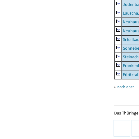
Judenb
Lauscha,
Neuhaus
Neuhaus-
Schalkau
Sonneber
Steinach
Frankenb
Föritztal
▴
nach oben
Das Thüringer