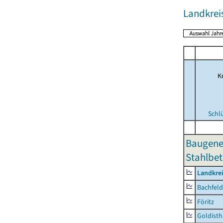
Landkrei
Kr
Schl
Baugene
Stahlbet
Landkre
Bachfeld
Föritz
Goldisth