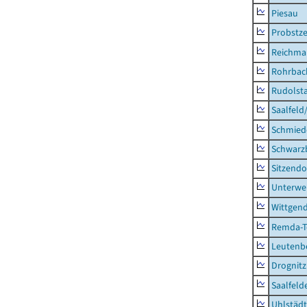
Piesau
Probstze
Reichma
Rohrbac
Rudolsta
Saalfeld
Schmied
Schwarz
Sitzendo
Unterwe
Wittgend
Remda-Te
Leutenbe
Drognitz
Saalfeld
Uhlstädt