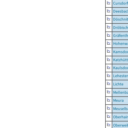
Cursdorf
Deesbac
Döschni
Dröbisc
Gräfenth
Hohenwa
Kamsdor
Katzhüt
Kaulsdor
Lehesten
Lichte
Mellenb
Meura
Meuselb
Oberhai
Oberweiß