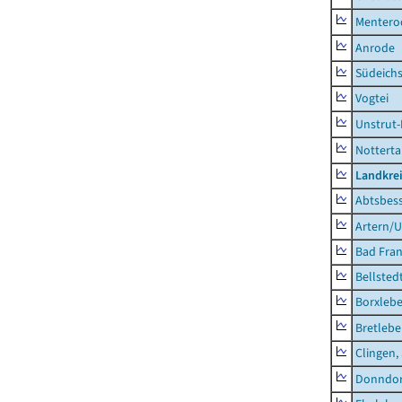
Mentero
Anrode
Südeichs
Vogtei
Unstrut-
Notterta
Landkrei
Abtsbes
Artern/U
Bad Fran
Bellsted
Borxleb
Bretleb
Clingen,
Donndor