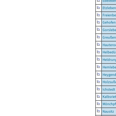
Ebeleben
Etzleben
Freienbe
Gehofen
Gorsleb
Greußen,
Hautero
Helbedü
Heldrung
Hemleb
Heygend
Holzsuß
Ichstedt
Kalbsrie
Mönchpfi
Nausitz