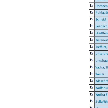
Oechsen
Ruhla, S
Schleid
Seebach
Stadtlen
Tiefenor
Treffurt,
Unterbr
Urnshau
Vacha, S
Weilar
Wiesent
Wolfsbu
Wutha-F
Zella/R