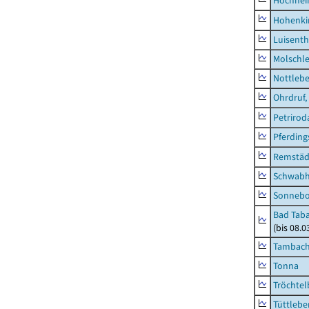
Hochhe
Hohenki
Luisenth
Molschl
Nottleb
Ohrdruf,
Petrirod
Pferding
Remstäd
Schwab
Sonneb
Bad Taba
(bis 08.
Tambach-
Tonna
Tröchtel
Tüttlebe