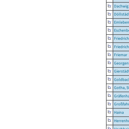
Dachwig
Döllstäd
Emlebe
Eschenb
Friedric
Friedric
Friemar
Georgent
Gierstäd
Goldbac
Gotha, S
Gräfenh
Großfah
Haina
Herrenh