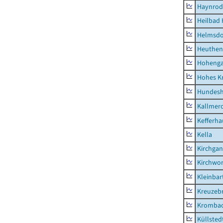
Haynrod
Heilbad 
Helmsdo
Heuthen
Hoheng
Hohes K
Hundes
Kallmer
Kefferh
Kella
Kirchga
Kirchwor
Kleinbart
Kreuzeb
Kromba
Küllsted