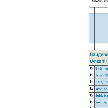
Baugene
(Anzahl)
Thüring
Erfurt, S
Gera, St
Jena, St
Suhl, St
Weimar, 