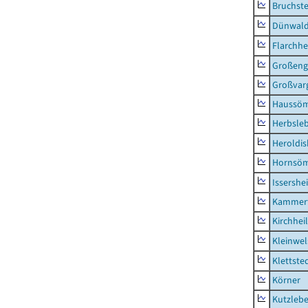
Bruchst
Dünwal
Flarchh
Großeng
Großvar
Haussö
Herbsle
Heroldi
Hornsö
Issershe
Kammerf
Kirchhei
Kleinwe
Klettste
Körner
Kutzleb