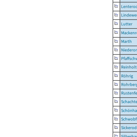
Lentero
Lindewe
Lutter
Mackenr
Marth
Niederor
Pfaffsc
Reinhol
Röhrig
Rohrber
Rustenf
Schacht
Schönha
Schwobf
Sickerod
Silberha