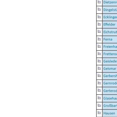
Dietzen
Dingelst
Ecklinge
Effelder
Eichstru
Ferna
Freienh
Frettero
Geisled
Geismar
Gerbers
Gernrod
Gertero
Glaseha
Großbart
Hausen