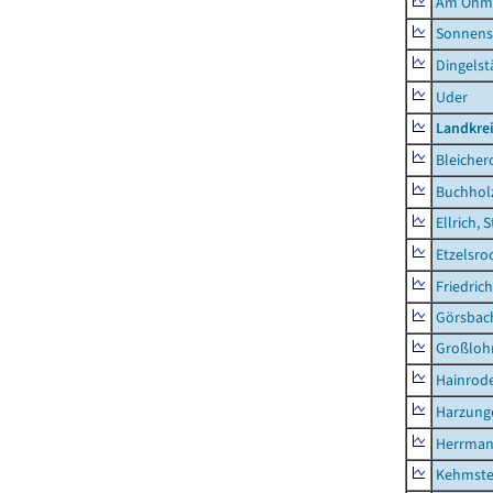
Am Ohm
Sonnens
Dingelst
Uder
Landkre
Bleicher
Buchhol
Ellrich, 
Etzelsro
Friedric
Görsbac
Großloh
Hainrode
Harzung
Herrman
Kehmste