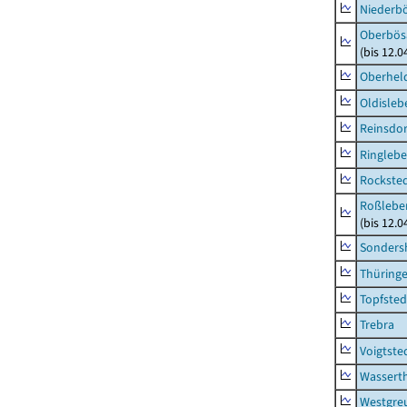
Niederb
Oberbös
(bis 12.
Oberhel
Oldisleb
Reinsdor
Ringleb
Rockste
Roßleben
(bis 12.
Sonders
Thüring
Topfsted
Trebra
Voigtste
Wassert
Westgre