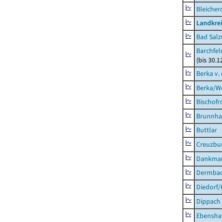
Bleicher
Landkrei
Bad Salz
Barchfe
(bis 30.1
Berka v. 
Berka/We
Bischofr
Brunnha
Buttlar
Creuzbur
Dankma
Dermba
Diedorf
Dippach
Ebensha