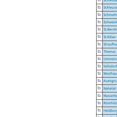
Schleus
Schleusi
Schmeh
Schweic
St.Bernh
St.Kilian
Straufha
Themar, 
Ummerst
Veilsdorf
Westhau
Auengr
Nahetal
Masserb
Römhild,
Heldburg