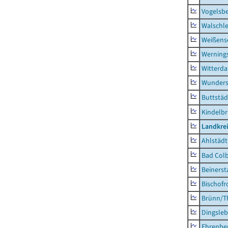
Vogelsb
Walschl
Weißense
Werning
Witterda
Wunders
Buttstäd
Kindelb
Landkre
Ahlstädt
Bad Colb
Beinerst
Bischofr
Brünn/T
Dingsle
Ehrenbe