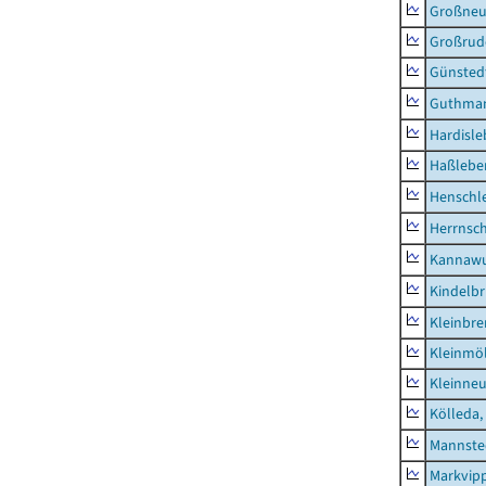
Großne
Großrud
Günsted
Guthma
Hardisl
Haßlebe
Henschl
Herrnsc
Kannawu
Kindelbr
Kleinbr
Kleinmö
Kleinne
Kölleda,
Mannste
Markvip