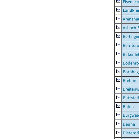
Eisenach
Landkrei
Arensha
Asbach-
Berlinge
Berntero
Birkenfe
Bodenro
Bornhag
Brehme
Breitenw
Büttsted
Buhla
Burgwal
Deuna
Dietero