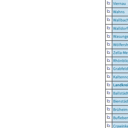
Viernau
Wahns
Wallbac
Walldorf
Wasunge
Wölfers
Zella-Me
Rhönbli
Grabfeld
Kaltenno
Landkre
Ballstäd
Bienstäd
Brüheim
Buflebe
Crawink