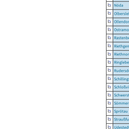
Nöda
Olbersl
Ollendor
Ostramo
Rastenbe
Riethge
Riethno
Ringleb
Rudersd
Schillin
Schloßv
Schwers
Sömmerd
Sprötau
Straußfu
Udested