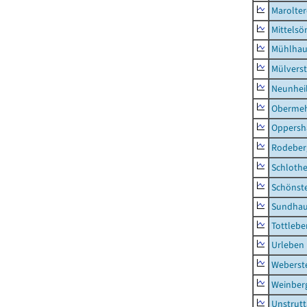
Marolte
Mittels
Mühlhau
Mülvers
Neunhei
Obermeh
Oppersh
Rodeber
Schlothe
Schönst
Sundha
Tottlebe
Urleben
Weberst
Weinber
Unstrutt