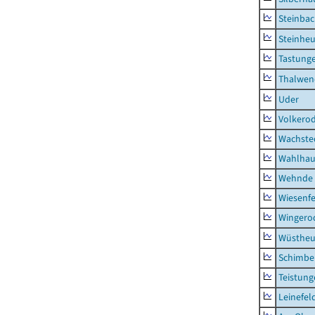
Steinba
Steinhe
Tastung
Thalwen
Uder
Volkero
Wachste
Wahlhau
Wehnde
Wiesenfe
Wingero
Wüstheu
Schimbe
Teistung
Leinefel