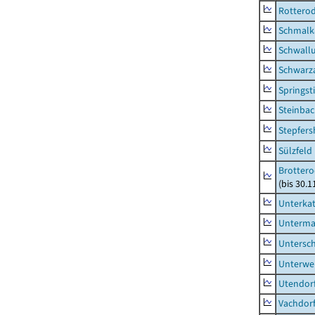
Rottero
Schmalka
Schwall
Schwarz
Springsti
Steinbac
Stepfer
Sülzfeld
Brottero
(bis 30.1
Unterka
Unterma
Untersc
Unterwe
Utendor
Vachdor