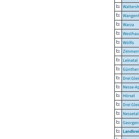
Waltersh
Wangen
Warza
Westhau
Wölfis
Zimmern
Leinatal
Günther
Drei Gle
Nesse-Ap
Hörsel
Drei Gle
Nessetal
Georgen
Landkre