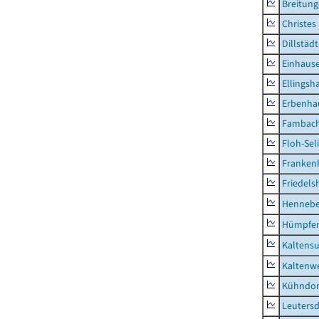
Breitun
Christes
Dillstädt
Einhaus
Ellingsh
Erbenha
Fambac
Floh-Sel
Franken
Friedels
Hennebe
Hümpfer
Kaltens
Kaltenw
Kühndor
Leutersd