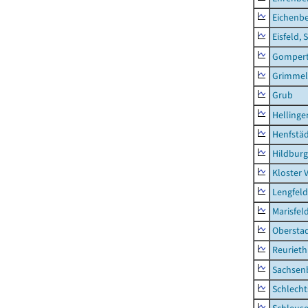
Eichenb
Eisfeld, 
Gompert
Grimmel
Grub
Hellinge
Henfstä
Hildburg
Kloster 
Lengfeld
Marisfel
Obersta
Reurieth
Sachsen
Schlecht