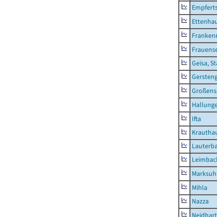
Empfert
Ettenhau
Franken
Frauens
Geisa, S
Gersten
Großens
Hallung
Ifta
Krautha
Lauterb
Leimbac
Marksuh
Mihla
Nazza
Neidhar