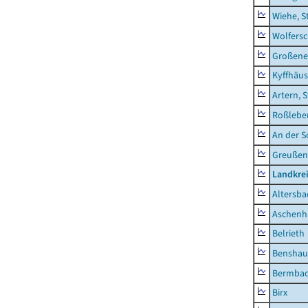
Wiehe, S
Wolfers
Großeneh
Kyffhäus
Artern, 
Roßleben
An der S
Greußen,
Landkre
Altersba
Aschenh
Belrieth
Benshau
Bermba
Birx