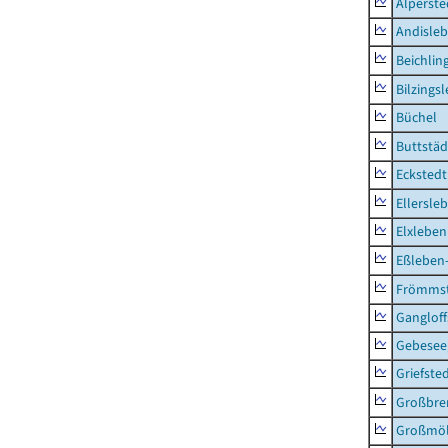
Alperste
Andisle
Beichlin
Bilzings
Büchel
Buttstäd
Eckstedt
Ellersle
Elxleben
Eßleben
Frömms
Ganglof
Gebesee,
Griefste
Großbr
Großmö