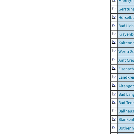
Moorgr
Gerstun
Hörselbe
Bad Lieb
Krayenb
Kaltenno
Werra-Su
Amt Creu
Eisenach
Landkrei
Altengot
Bad Lang
Bad Tenn
Ballhau
Blanken
Bothenh