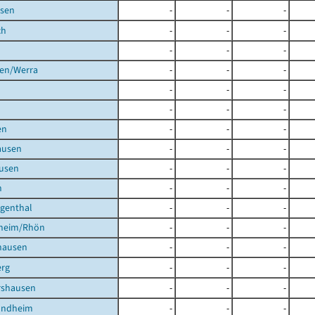
sen
-
-
-
ch
-
-
-
-
-
-
gen/Werra
-
-
-
-
-
-
-
-
-
en
-
-
-
ausen
-
-
-
usen
-
-
-
h
-
-
-
igenthal
-
-
-
heim/Rhön
-
-
-
hausen
-
-
-
rg
-
-
-
shausen
-
-
-
undheim
-
-
-