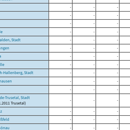
-
-
-
-
-
-
-
-
-
de
-
-
-
lden, Stadt
-
-
-
ungen
-
-
-
a
-
-
-
lle
-
-
-
h-Hallenberg, Stadt
-
-
-
shausen
-
-
-
-
-
-
de-Trusetal, Stadt
-
-
-
1.2011 Trusetal)
tz
-
-
-
ßfeld
-
-
-
hönau
-
-
-