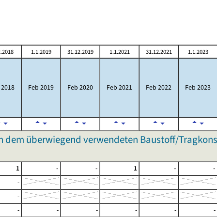
2.2018
1.1.2019
31.12.2019
1.1.2021
31.12.2021
1.1.2023
 2018
Feb 2019
Feb 2020
Feb 2021
Feb 2022
Feb 2023
dem überwiegend verwendeten Baustoff/Tragkonstr
1
-
-
1
-
-
-
-
-
-
-
-
-
-