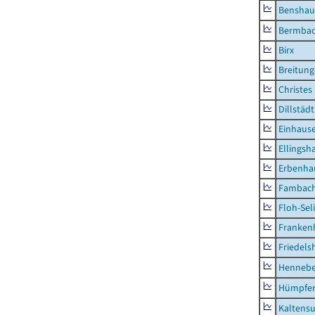
Benshau
Bermba
Birx
Breitun
Christes
Dillstädt
Einhaus
Ellingsh
Erbenha
Fambac
Floh-Sel
Franken
Friedels
Hennebe
Hümpfer
Kaltens