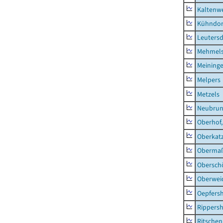
Kaltenw
Kühndor
Leutersd
Mehmel
Meininge
Melpers
Metzels
Neubru
Oberhof,
Oberkat
Obermaß
Obersch
Oberwei
Oepfers
Rippers
Ritsche