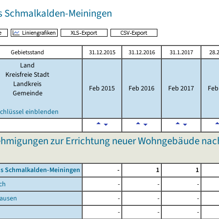
s Schmalkalden-Meiningen
Gebietsstand
31.12.2015
31.12.2016
31.1.2017
28.
Land
Kreisfreie Stadt
Landkreis
Feb 2015
Feb 2016
Feb 2017
Feb
Gemeinde
chlüssel einblenden
hmigungen zur Errichtung neuer Wohngebäude nach 
is Schmalkalden-Meiningen
-
1
1
ch
-
-
-
ausen
-
-
-
-
-
-