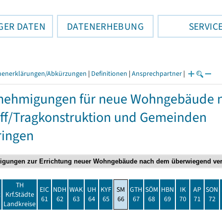
GER DATEN
DATENERHEBUNG
SERVIC
henerklärungen/Abkürzungen
|
Definitionen
|
Ansprechpartner
|
nehmigungen für neue Wohngebäude 
ff/Tragkonstruktion und Gemeinden
ringen
TH
EIC
NDH
WAK
UH
KYF
SM
GTH
SÖM
HBN
IK
AP
SON
t
Krf.Städte
61
62
63
64
65
66
67
68
69
70
71
72
Landkreise