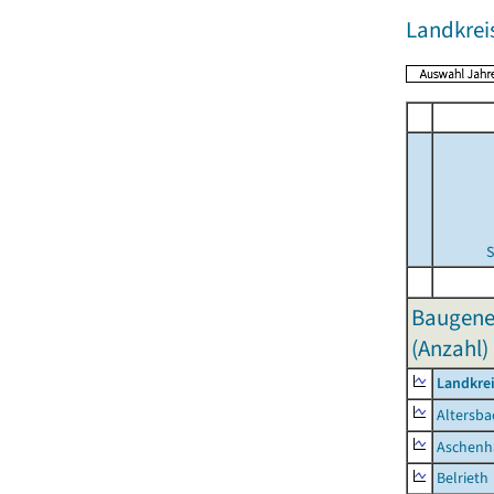
Landkrei
S
Baugene
(Anzahl)
Landkre
Altersba
Aschenh
Belrieth