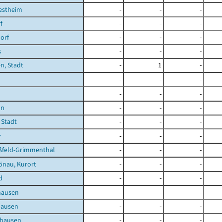
estheim
-
-
-
f
-
-
-
orf
-
-
-
s
-
-
-
n, Stadt
-
1
-
-
-
-
-
-
-
nn
-
-
-
 Stadt
-
-
-
z
-
-
-
feld-Grimmenthal
-
-
-
önau, Kurort
-
-
-
d
-
-
-
hausen
-
-
-
hausen
-
-
-
nhausen
-
-
-