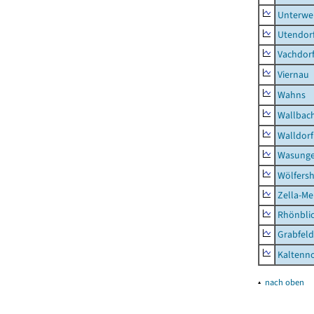
Unterwe
Utendor
Vachdor
Viernau
Wahns
Wallbac
Walldorf
Wasunge
Wölfers
Zella-Me
Rhönbli
Grabfeld
Kaltenno
▴
nach oben