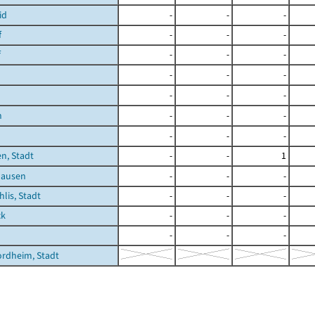
id
-
-
-
f
-
-
-
f
-
-
-
-
-
-
-
-
-
h
-
-
-
-
-
-
n, Stadt
-
-
1
hausen
-
-
-
hlis, Stadt
-
-
-
ck
-
-
-
-
-
-
rdheim, Stadt