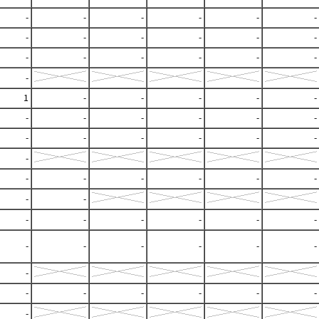
-
-
-
-
-
-
-
-
-
-
-
-
-
-
-
-
-
-
-
1
-
-
-
-
-
-
-
-
-
-
-
-
-
-
-
-
-
-
-
-
-
-
-
-
-
-
-
-
-
-
-
-
-
-
-
-
-
-
-
-
-
-
-
-
-
-