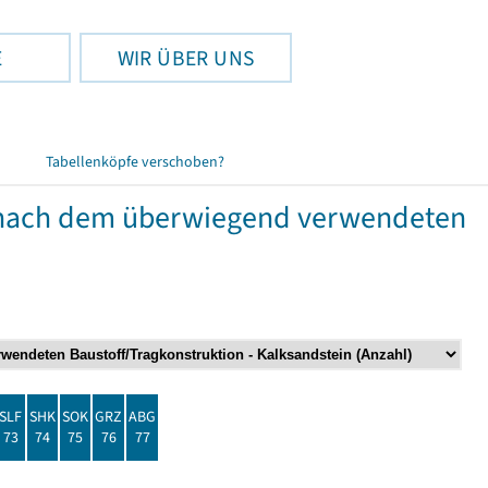
E
WIR ÜBER UNS
Tabellenköpfe verschoben?
nach dem überwiegend verwendeten
SLF
SHK
SOK
GRZ
ABG
73
74
75
76
77