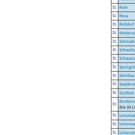
Rohr
Rosa
Roßdorf
Rottero
Schmalka
Schwall
Schwarz
Springsti
Steinbac
Stepfer
Sülzfeld
Brottero
(bis 30.1
Unterka
Unterma
Untersc