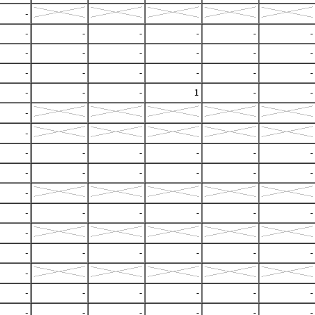
-
-
-
-
-
-
-
-
-
-
-
-
-
-
-
-
-
-
-
-
-
-
1
-
-
-
-
-
-
-
-
-
-
-
-
-
-
-
-
-
-
-
-
-
-
-
-
-
-
-
-
-
-
-
-
-
-
-
-
-
-
-
-
-
-
-