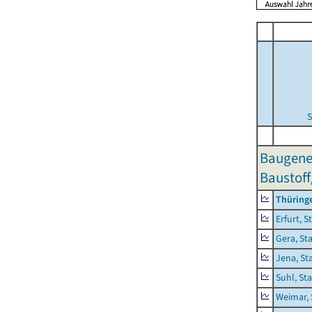
S
Baugene
Baustoff
Thüring
Erfurt, S
Gera, St
Jena, St
Suhl, St
Weimar, 