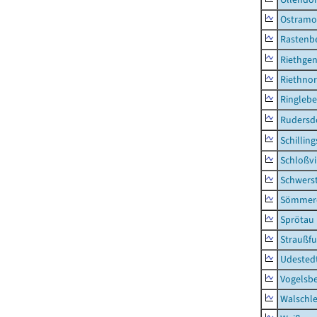
Ostramo
Rastenbe
Riethge
Riethno
Ringleb
Rudersd
Schillin
Schloßv
Schwers
Sömmerd
Sprötau
Straußfu
Udested
Vogelsb
Walschl