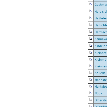
Guthma
Hardisl
Haßlebe
Henschl
Herrnsc
Kannawu
Kindelbr
Kleinbr
Kleinmö
Kleinne
Kölleda,
Mannste
Markvip
Nöda
Olbersl
Ollendor