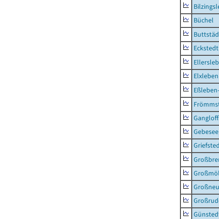
Bilzings
Büchel
Buttstäd
Eckstedt
Ellersle
Elxleben
Eßleben
Frömms
Ganglof
Gebesee,
Griefste
Großbr
Großmö
Großne
Großrud
Günsted