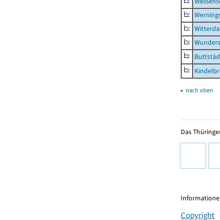
Weißense
Werning
Witterda
Wunders
Buttstäd
Kindelb
▴
nach oben
Das Thüringer
Informationen
Copyright