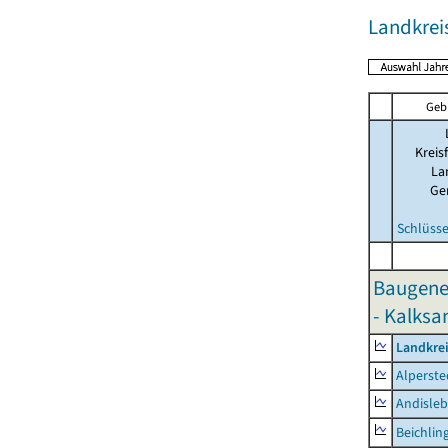
Landkre
Geb
Kreis
La
Ge
Schlüsse
Baugene
- Kalksa
Landkre
Alperste
Andisle
Beichlin