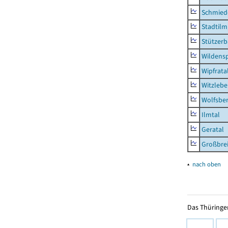
Schmied
Stadtilm
Stützer
Wildensp
Wipfrata
Witzleb
Wolfsbe
Ilmtal
Geratal
Großbrei
▴
nach oben
Das Thüringer