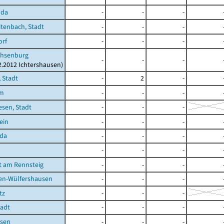
oda
-
-
-
tenbach, Stadt
-
-
-
orf
-
-
-
hsenburg
-
-
-
12.2012 Ichtershausen)
 Stadt
-
2
-
im
-
-
-
sen, Stadt
-
-
-
ein
-
-
-
oda
-
-
-
-
-
-
t am Rennsteig
-
-
-
en-Wülfershausen
-
-
-
tz
-
-
-
tadt
-
-
-
sen
-
-
-