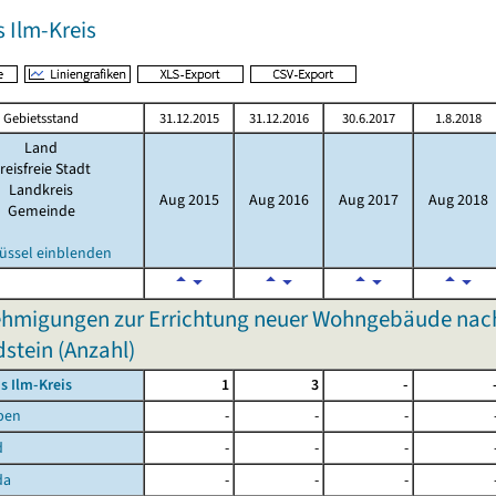
 Ilm-Kreis
Gebietsstand
31.12.2015
31.12.2016
30.6.2017
1.8.2018
Land
reisfreie Stadt
Landkreis
Aug 2015
Aug 2016
Aug 2017
Aug 2018
Gemeinde
üssel einblenden
hmigungen zur Errichtung neuer Wohngebäude nach
stein (Anzahl)
s Ilm-Kreis
1
3
-
ben
-
-
-
d
-
-
-
da
-
-
-