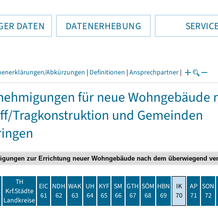
GER DATEN
DATENERHEBUNG
SERVIC
henerklärungen/Abkürzungen
|
Definitionen
|
Ansprechpartner
|
nehmigungen für neue Wohngebäude 
ff/Tragkonstruktion und Gemeinden
ringen
TH
EIC
NDH
WAK
UH
KYF
SM
GTH
SÖM
HBN
IK
AP
SON
t
Krf.Städte
61
62
63
64
65
66
67
68
69
70
71
72
Landkreise