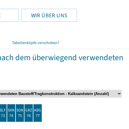
E
WIR ÜBER UNS
Tabellenköpfe verschoben?
nach dem überwiegend verwendeten
SLF
SHK
SOK
GRZ
ABG
73
74
75
76
77