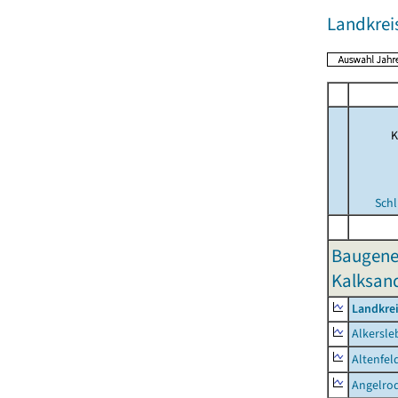
Landkreis
K
Schl
Baugene
Kalksand
Landkrei
Alkersle
Altenfel
Angelro