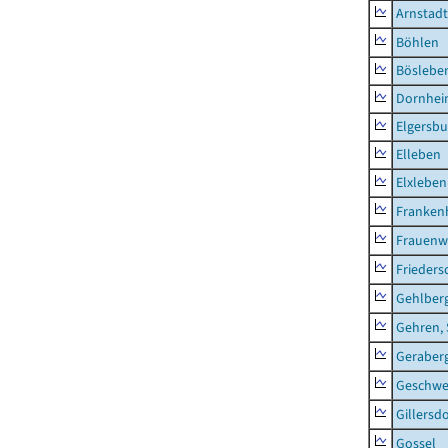
Arnstadt
Böhlen
Böslebe
Dornhe
Elgersbu
Elleben
Elxleben
Franken
Frauenw
Frieders
Gehlber
Gehren, 
Geraber
Geschw
Gillersdo
Gossel