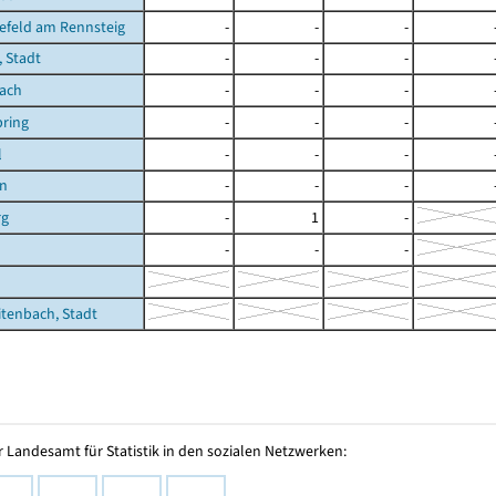
efeld am Rennsteig
-
-
-
, Stadt
-
-
-
bach
-
-
-
ring
-
-
-
l
-
-
-
en
-
-
-
rg
-
1
-
-
-
-
tenbach, Stadt
 Landesamt für Statistik in den sozialen Netzwerken: