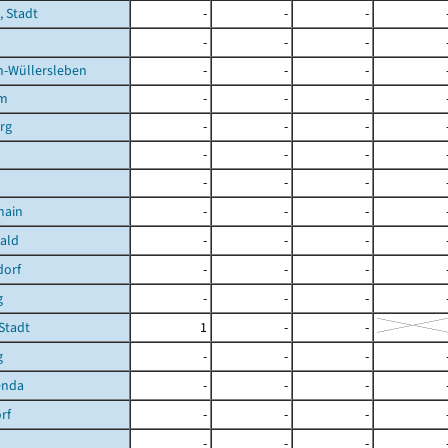
, Stadt
-
-
-
-
-
-
n-Wüllersleben
-
-
-
im
-
-
-
rg
-
-
-
-
-
-
-
-
-
hain
-
-
-
ald
-
-
-
dorf
-
-
-
g
-
-
-
Stadt
1
-
-
g
-
-
-
enda
-
-
-
rf
-
-
-
-
-
-