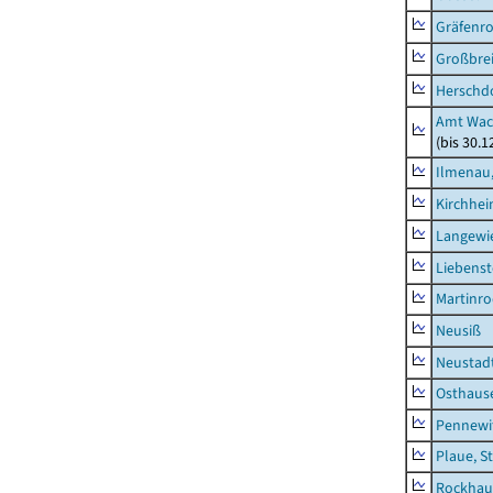
Gräfenr
Großbrei
Herschd
Amt Wac
(bis 30.
Ilmenau,
Kirchhe
Langewie
Liebenst
Martinr
Neusiß
Neustad
Osthaus
Pennewi
Plaue, S
Rockhau