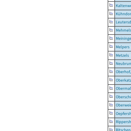
Kaltenw
Kühndor
Leutersd
Mehmel
Meininge
Melpers
Metzels
Neubru
Oberhof,
Oberkat
Obermaß
Obersch
Oberwei
Oepfers
Rippers
Ritsche