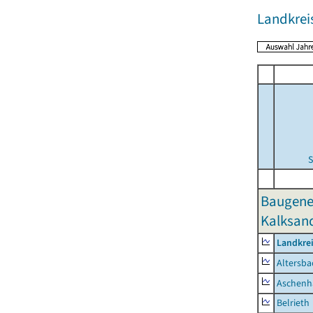
Landkrei
S
Baugene
Kalksand
Landkre
Altersba
Aschenh
Belrieth