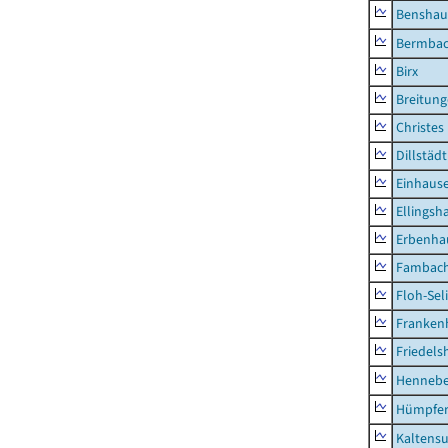
Benshau
Bermba
Birx
Breitun
Christes
Dillstädt
Einhaus
Ellingsh
Erbenha
Fambac
Floh-Sel
Franken
Friedels
Hennebe
Hümpfer
Kaltens