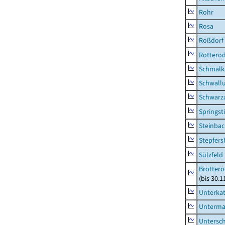
Rohr
Rosa
Roßdorf
Rottero
Schmalka
Schwall
Schwarz
Springsti
Steinbac
Stepfer
Sülzfeld
Brottero
(bis 30.1
Unterka
Unterma
Untersc