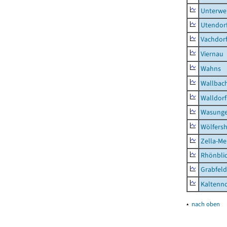
Unterwe
Utendor
Vachdor
Viernau
Wahns
Wallbac
Walldorf
Wasunge
Wölfers
Zella-Me
Rhönbli
Grabfeld
Kaltenno
▴
nach oben