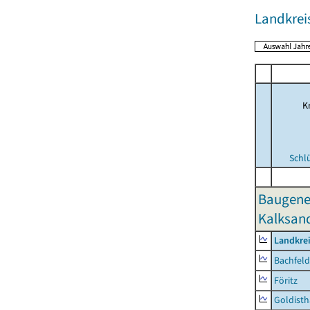
Landkrei
Kr
Schl
Baugene
Kalksand
Landkre
Bachfeld
Föritz
Goldisth