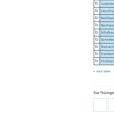
Judenb
Lauscha,
Neuhaus
Neuhaus-
Schalkau
Sonneber
Steinach
Frankenb
Föritztal
▴
nach oben
Das Thüringer