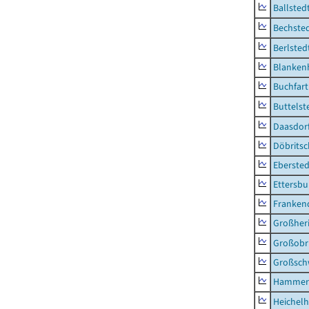
Ballsted
Bechsted
Berlsted
Blankenh
Buchfart
Buttelst
Daasdorf
Döbrits
Ebersted
Ettersbu
Franken
Großher
Großobr
Großsc
Hammer
Heichel