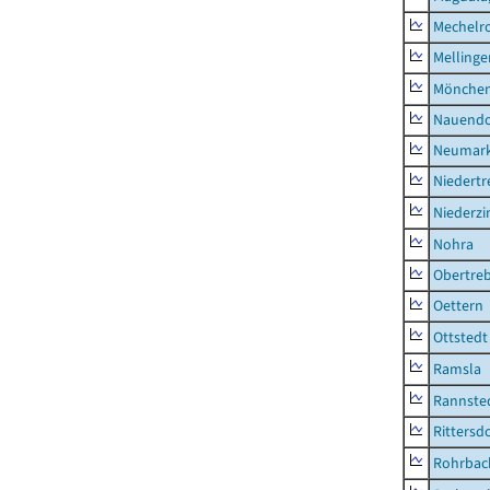
Mechelr
Mellinge
Mönchen
Nauendo
Neumark
Niedertr
Niederz
Nohra
Obertre
Oettern
Ottstedt
Ramsla
Rannste
Rittersd
Rohrbac