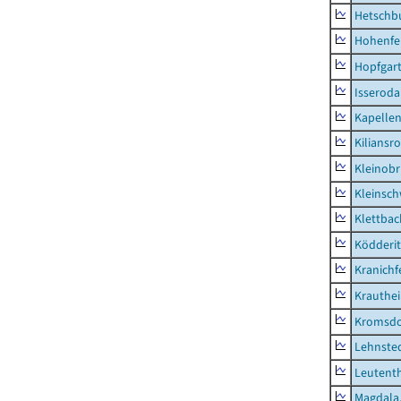
Hetschb
Hohenfe
Hopfgar
Isseroda
Kapellen
Kiliansr
Kleinobr
Kleinsc
Klettbac
Ködderit
Kranichf
Krauthe
Kromsdo
Lehnste
Leutent
Magdala,