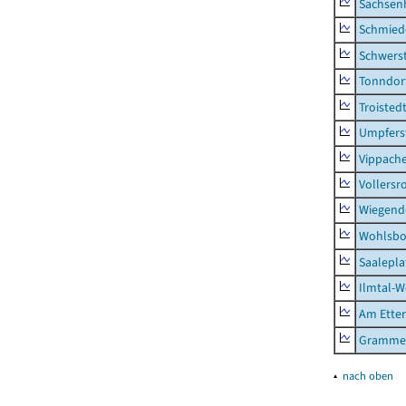
Sachsen
Schmied
Schwers
Tonndor
Troisted
Umpfers
Vippach
Vollersr
Wiegend
Wohlsbo
Saalepla
Ilmtal-W
Am Ette
Gramme
▴
nach oben