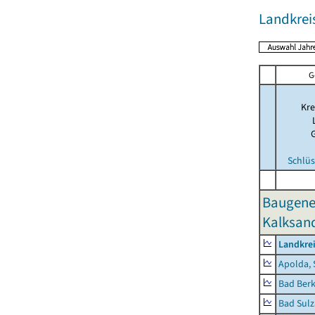
Landkrei
G
Kre
Schlüs
Baugene
Kalksand
Landkre
Apolda, 
Bad Berk
Bad Sulz